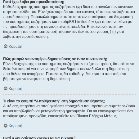
Γιατί έχω λάβει μια προειδοποίηση;
Κάθε διαχειριστής συστήματος συζητήσεων έχει δικό του σύνολο των κανόνων
στην ιστοσελίδα του. Εάν έχετε παραβεί κάποιο κανόνα, τότε ίσως να λάβατε μια
προειδοποίηση. Παρακαλώ σημειώστε ότι αυτό είναι απόφαση του διαχειριστή
του συστήματος συζητήσεων και το phpBB Limited δεν έχει τίποτα να κάνει με
τις προειδοποιήσεις στη συγκεκριμένη ιστοσελίδα. Επικοινωνήστε με τον
διαχειριστή του συστήματος συζητήσεων εάν δεν είστε σίγουρος (-η) γιατί
λάβατε την προειδοποίηση.
Κορυφή
Πώς μπορώ να αναφέρω δημοσιεύσεις σε έναν συντονιστή;
Εάν ο διαχειριστής του συστήματος συζητήσεων το έχει επιτρέψει, θα πρέπει να
δείτε ένα κουμπί για την αναφορά των δημοσιεύσεων δίπλα στη δημοσίευση
που θέλετε να αναφέρετε. Πατώντας θα καθοδηγηθείτε για τα απαιτούμενα
βήματα για να αναφέρετε τη δημοσίευση.
Κορυφή
Τι είναι το κουμπί “Αποθήκευση” στη δημοσίευση θέματος;
Αυτό σας επιτρέπει να αποθηκεύσετε προσχέδια που πρέπει να συμπληρωθούν
και να υποβληθούν σε μεταγενέστερη ημερομηνία. Για να επαναφορτώσετε ένα
αποθηκευμένο προσχέδιο, επισκεφθείτε τον Πίνακα Ελέγχου Μέλους.
Κορυφή
Γιατί η δημοσίευση χρειάζεται να εγκριθεί;