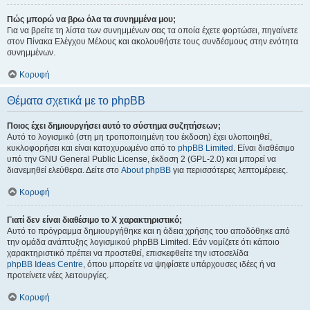
Πώς μπορώ να βρω όλα τα συνημμένα μου;
Για να βρείτε τη λίστα των συνημμένων σας τα οποία έχετε φορτώσει, πηγαίνετε
στον Πίνακα Ελέγχου Μέλους και ακολουθήστε τους συνδέσμους στην ενότητα
συνημμένων.
Κορυφή
Θέματα σχετικά με το phpBB
Ποιος έχει δημιουργήσει αυτό το σύστημα συζητήσεων;
Αυτό το λογισμικό (στη μη τροποποιημένη του έκδοση) έχει υλοποιηθεί,
κυκλοφορήσει και είναι κατοχυρωμένο από το
phpBB Limited
. Είναι διαθέσιμο
υπό την GNU General Public License, έκδοση 2 (GPL-2.0) και μπορεί να
διανεμηθεί ελεύθερα. Δείτε στο
About phpBB
για περισσότερες λεπτομέρειες.
Κορυφή
Γιατί δεν είναι διαθέσιμο το Χ χαρακτηριστικό;
Αυτό το πρόγραμμα δημιουργήθηκε και η άδεια χρήσης του αποδόθηκε από
την ομάδα ανάπτυξης λογισμικού phpBB Limited. Εάν νομίζετε ότι κάποιο
χαρακτηριστικό πρέπει να προστεθεί, επισκεφθείτε την ιστοσελίδα
phpBB Ideas Centre
, όπου μπορείτε να ψηφίσετε υπάρχουσες ιδέες ή να
προτείνετε νέες λειτουργίες.
Κορυφή