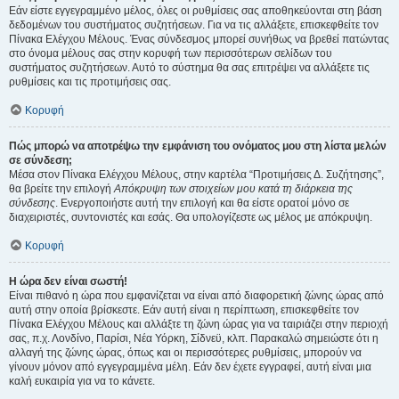
Εάν είστε εγγεγραμμένο μέλος, όλες οι ρυθμίσεις σας αποθηκεύονται στη βάση
δεδομένων του συστήματος συζητήσεων. Για να τις αλλάξετε, επισκεφθείτε τον
Πίνακα Ελέγχου Μέλους. Ένας σύνδεσμος μπορεί συνήθως να βρεθεί πατώντας
στο όνομα μέλους σας στην κορυφή των περισσότερων σελίδων του
συστήματος συζητήσεων. Αυτό το σύστημα θα σας επιτρέψει να αλλάξετε τις
ρυθμίσεις και τις προτιμήσεις σας.
Κορυφή
Πώς μπορώ να αποτρέψω την εμφάνιση του ονόματος μου στη λίστα μελών
σε σύνδεση;
Μέσα στον Πίνακα Ελέγχου Μέλους, στην καρτέλα “Προτιμήσεις Δ. Συζήτησης”,
θα βρείτε την επιλογή
Απόκρυψη των στοιχείων μου κατά τη διάρκεια της
σύνδεσης
. Ενεργοποιήστε αυτή την επιλογή και θα είστε ορατοί μόνο σε
διαχειριστές, συντονιστές και εσάς. Θα υπολογίζεστε ως μέλος με απόκρυψη.
Κορυφή
Η ώρα δεν είναι σωστή!
Είναι πιθανό η ώρα που εμφανίζεται να είναι από διαφορετική ζώνης ώρας από
αυτή στην οποία βρίσκεστε. Εάν αυτή είναι η περίπτωση, επισκεφθείτε τον
Πίνακα Ελέγχου Μέλους και αλλάξτε τη ζώνη ώρας για να ταιριάζει στην περιοχή
σας, π.χ. Λονδίνο, Παρίσι, Νέα Υόρκη, Σίδνεϋ, κλπ. Παρακαλώ σημειώστε ότι η
αλλαγή της ζώνης ώρας, όπως και οι περισσότερες ρυθμίσεις, μπορούν να
γίνουν μόνον από εγγεγραμμένα μέλη. Εάν δεν έχετε εγγραφεί, αυτή είναι μια
καλή ευκαιρία για να το κάνετε.