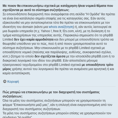
Με ποιον θα επικοινωνήσω σχετικά με κατάχρηση ή/και νομικά θέματα που
σχετίζονται με αυτό το σύστημα συζητήσεων;
Σε οποιονδήποτε διαχειριστή που αναγράφεται στη σελίδα “Η Ομάδα” θα πρέπει
να είναι ένα κατάλληλο σημείο επαφής για τις καταγγελίες σας. Εάν αυτός
εξακολουθεί να μην ανταποκρίνεται τότε θα πρέπει να επικοινωνήσετε με τον
ιδιοκτήτη του domain (κάντε μια
whois αναζήτηση
) ή, εάν αυτός λειτουργεί σε
μια δωρεάν υπηρεσία (π.χ. Yahoo !, free.fr, f2s.com, κλπ), με τη διοίκηση ή το
τμήμα καταχρήσεων της υπηρεσίας αυτής. Παρακαλώ σημειώστε ότι το phpBB
Limited
δεν έχει καμία αρμοδιότητα
και δεν μπορεί με οποιονδήποτε τρόπο να
θεωρηθεί υπεύθυνο για το πώς, πού ή από ποιον χρησιμοποιείται αυτό το
σύστημα συζητήσεων. Μην επικοινωνείτε με το phpBB Limited σχετικά με
οποιαδήποτε νομικό (παύσης και παράλειψης, ευθύνης, συκοφαντικό σχόλιο,
κλπ.) ζήτημα το οποίο
δεν σχετίζεται άμεσα
με την ιστοσελίδα phpBB.com ή το
διακριτικό λογισμικό του ιδίου του phpBB. Εάν αποστείλετε μήνυμα
ηλεκτρονικού ταχυδρομείου στο phpBB Limited σχετικά
με οποιοδήποτε τρίτο
μέρος
χρήσης αυτού του λογισμικού θα πρέπει να αναμένετε μια αρνητική ή και
καμία ανταπόκριση.
Κορυφή
Πώς μπορώ να επικοινωνήσω με τον διαχειριστή του συστήματος
συζητήσεων;
Όλα τα μέλη του συστήματος συζητήσεων μπορούν να χρησιμοποιούν τη
φόρμα “Επικοινωνήστε μαζί μας”, εάν η επιλογή είναι ενεργοποιημένη από τον
διαχειριστή του συστήματος συζητήσεων.
Τα μέλη του συστήματος συζητήσεων μπορούν επίσης να χρησιμοποιούν τον
σύνδεσμο “Η ομάδα”.