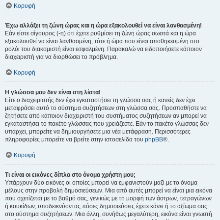
Κορυφή
Έχω αλλάξει τη ζώνη ώρας και η ώρα εξακολουθεί να είναι λανθασμένη!
Εάν είστε σίγουρος (-η) ότι έχετε ρυθμίσει τη ζώνη ώρας σωστά και η ώρα
εξακολουθεί να είναι λανθασμένη, τότε ή ώρα που είναι αποθηκευμένη στο
ρολόι του διακομιστή είναι εσφαλμένη. Παρακαλώ να ειδοποιήσετε κάποιον
διαχειριστή για να διορθώσει το πρόβλημα.
Κορυφή
Η γλώσσα μου δεν είναι στη λίστα!
Είτε ο διαχειριστής δεν έχει εγκαταστήσει τη γλώσσα σας ή κανείς δεν έχει
μεταφράσει αυτό το σύστημα συζητήσεων στη γλώσσα σας. Προσπαθήστε να
ζητήσετε από κάποιον διαχειριστή του συστήματος συζητήσεων αν μπορεί να
εγκαταστήσει το πακέτο γλώσσας που χρειάζεστε. Εάν το πακέτο γλώσσας δεν
υπάρχει, μπορείτε να δημιουργήσετε μια νέα μετάφραση. Περισσότερες
πληροφορίες μπορείτε να βρείτε στην ιστοσελίδα του
phpBB
®.
Κορυφή
Τι είναι οι εικόνες δίπλα στο όνομα χρήστη μου;
Υπάρχουν δύο εικόνες οι οποίες μπορεί να εμφανιστούν μαζί με το όνομα
μέλους στην προβολή δημοσιεύσεων. Μια από αυτές μπορεί να είναι μια εικόνα
που σχετίζεται με το βαθμό σας, γενικώς με τη μορφή των άστρων, τετραγώνων
ή κουκίδων, υποδεικνύοντας πόσες δημοσιεύσεις έχετε κάνει ή το αξίωμα σας
στο σύστημα συζητήσεων. Μια άλλη, συνήθως μεγαλύτερη, εικόνα είναι γνωστή