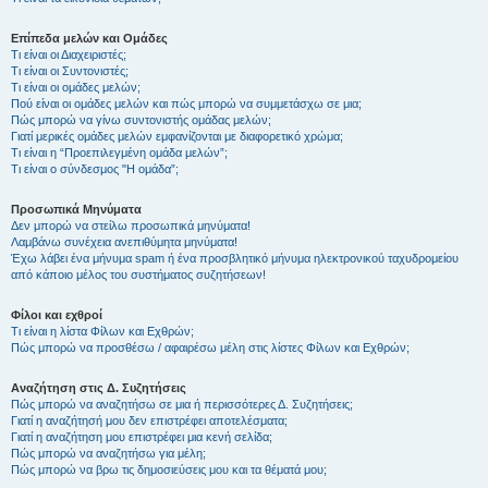
Επίπεδα μελών και Ομάδες
Τι είναι οι Διαχειριστές;
Τι είναι οι Συντονιστές;
Τι είναι οι ομάδες μελών;
Πού είναι οι ομάδες μελών και πώς μπορώ να συμμετάσχω σε μια;
Πώς μπορώ να γίνω συντονιστής ομάδας μελών;
Γιατί μερικές ομάδες μελών εμφανίζονται με διαφορετικό χρώμα;
Τι είναι η “Προεπιλεγμένη ομάδα μελών”;
Τι είναι ο σύνδεσμος "Η ομάδα”;
Προσωπικά Μηνύματα
Δεν μπορώ να στείλω προσωπικά μηνύματα!
Λαμβάνω συνέχεια ανεπιθύμητα μηνύματα!
Έχω λάβει ένα μήνυμα spam ή ένα προσβλητικό μήνυμα ηλεκτρονικού ταχυδρομείου
από κάποιο μέλος του συστήματος συζητήσεων!
Φίλοι και εχθροί
Τι είναι η λίστα Φίλων και Εχθρών;
Πώς μπορώ να προσθέσω / αφαιρέσω μέλη στις λίστες Φίλων και Εχθρών;
Αναζήτηση στις Δ. Συζητήσεις
Πώς μπορώ να αναζητήσω σε μια ή περισσότερες Δ. Συζητήσεις;
Γιατί η αναζήτησή μου δεν επιστρέφει αποτελέσματα;
Γιατί η αναζήτηση μου επιστρέφει μια κενή σελίδα;
Πώς μπορώ να αναζητήσω για μέλη;
Πώς μπορώ να βρω τις δημοσιεύσεις μου και τα θέματά μου;