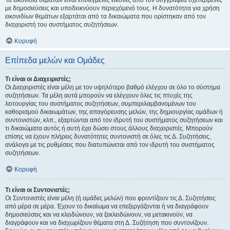
Τα εικονίδια θεμάτων είναι επιλεγμένες εικόνες από τον συγγραφέα σχετιζόμενες
με δημοσιεύσεις και υποδεικνύουν περιεχόμενό τους. Η δυνατότητα για χρήση
εικονιδίων θεμάτων εξαρτάται από τα δικαιώματα που ορίστηκαν από τον
διαχειριστή του συστήματος συζητήσεων.
Κορυφή
Επίπεδα μελών και Ομάδες
Τι είναι οι Διαχειριστές;
Οι Διαχειριστές είναι μέλη με τον υψηλότερο βαθμό ελέγχου σε όλο το σύστημα
συζητήσεων. Τα μέλη αυτά μπορούν να ελέγχουν όλες τις πτυχές της
λειτουργίας του συστήματος συζητήσεων, συμπεριλαμβανομένων του
καθορισμού δικαιωμάτων, της απαγόρευσης μελών, της δημιουργίας ομάδων ή
συντονιστών, κλπ., εξαρτώνται από τον ιδρυτή του συστήματος συζητήσεων και
τι δικαιώματα αυτός ή αυτή έχει δώσει στους άλλους διαχειριστές. Μπορούν
επίσης να έχουν πλήρεις δυνατότητες συντονιστή σε όλες τις Δ. Συζητήσεις,
ανάλογα με τις ρυθμίσεις που διατυπώνεται από τον ιδρυτή του συστήματος
συζητήσεων.
Κορυφή
Τι είναι οι Συντονιστές;
Οι Συντονιστές είναι μέλη (ή ομάδες μελών) που φροντίζουν τις Δ. Συζητήσεις
από μέρα σε μέρα. Έχουν το δικαίωμα να επεξεργάζονται ή να διαγράφουν
δημοσιεύσεις και να κλειδώνουν, να ξεκλειδώνουν, να μετακινούν, να
διαγράφουν και να διαχωρίζουν θέματα στη Δ. Συζήτηση που συντονίζουν.