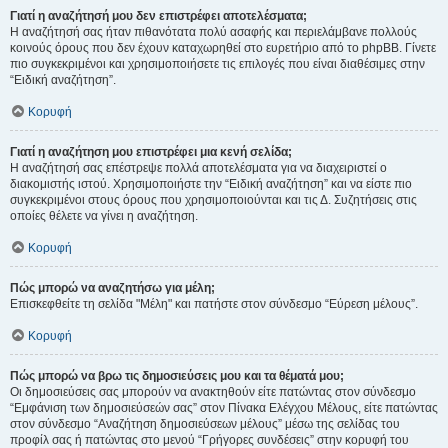
Γιατί η αναζήτησή μου δεν επιστρέφει αποτελέσματα;
Η αναζήτησή σας ήταν πιθανότατα πολύ ασαφής και περιελάμβανε πολλούς
κοινούς όρους που δεν έχουν καταχωρηθεί στο ευρετήριο από το phpBB. Γίνετε
πιο συγκεκριμένοι και χρησιμοποιήσετε τις επιλογές που είναι διαθέσιμες στην
“Ειδική αναζήτηση”.
Κορυφή
Γιατί η αναζήτηση μου επιστρέφει μια κενή σελίδα;
Η αναζήτησή σας επέστρεψε πολλά αποτελέσματα για να διαχειριστεί ο
διακομιστής ιστού. Χρησιμοποιήστε την “Ειδική αναζήτηση” και να είστε πιο
συγκεκριμένοι στους όρους που χρησιμοποιούνται και τις Δ. Συζητήσεις στις
οποίες θέλετε να γίνει η αναζήτηση.
Κορυφή
Πώς μπορώ να αναζητήσω για μέλη;
Επισκεφθείτε τη σελίδα "Μέλη" και πατήστε στον σύνδεσμο “Εύρεση μέλους”.
Κορυφή
Πώς μπορώ να βρω τις δημοσιεύσεις μου και τα θέματά μου;
Οι δημοσιεύσεις σας μπορούν να ανακτηθούν είτε πατώντας στον σύνδεσμο
“Εμφάνιση των δημοσιεύσεών σας” στον Πίνακα Ελέγχου Μέλους, είτε πατώντας
στον σύνδεσμο “Αναζήτηση δημοσιεύσεων μέλους” μέσω της σελίδας του
προφίλ σας ή πατώντας στο μενού “Γρήγορες συνδέσεις” στην κορυφή του