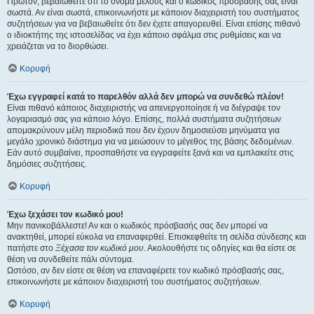
Πρώτον, βεβαιωθείτε ότι το όνομα μέλους και ο κωδικός πρόσβασής σας είναι
σωστά. Αν είναι σωστά, επικοινωνήστε με κάποιον διαχειριστή του συστήματος
συζητήσεων για να βεβαιωθείτε ότι δεν έχετε απαγορευθεί. Είναι επίσης πιθανό
ο ιδιοκτήτης της ιστοσελίδας να έχει κάποιο σφάλμα στις ρυθμίσεις και να
χρειάζεται να το διορθώσει.
Κορυφή
Έχω εγγραφεί κατά το παρελθόν αλλά δεν μπορώ να συνδεθώ πλέον!
Είναι πιθανό κάποιος διαχειριστής να απενεργοποίησε ή να διέγραψε τον
λογαριασμό σας για κάποιο λόγο. Επίσης, πολλά συστήματα συζητήσεων
απομακρύνουν μέλη περιοδικά που δεν έχουν δημοσιεύσει μηνύματα για
μεγάλο χρονικό διάστημα για να μειώσουν το μέγεθος της βάσης δεδομένων.
Εάν αυτό συμβαίνει, προσπαθήστε να εγγραφείτε ξανά και να εμπλακείτε στις
δημόσιες συζητήσεις.
Κορυφή
Έχω ξεχάσει τον κωδικό μου!
Μην πανικοβάλλεστε! Αν και ο κωδικός πρόσβασής σας δεν μπορεί να
ανακτηθεί, μπορεί εύκολα να επαναφερθεί. Επισκεφθείτε τη σελίδα σύνδεσης και
πατήστε στο
Ξέχασα τον κωδικό μου
. Ακολουθήστε τις οδηγίες και θα είστε σε
θέση να συνδεθείτε πάλι σύντομα.
Ωστόσο, αν δεν είστε σε θέση να επαναφέρετε τον κωδικό πρόσβασής σας,
επικοινωνήστε με κάποιον διαχειριστή του συστήματος συζητήσεων.
Κορυφή