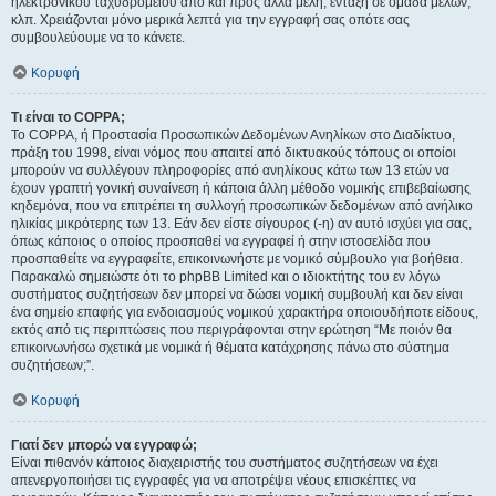
ηλεκτρονικού ταχυδρομείου από και προς άλλα μέλη, ένταξη σε ομάδα μελών,
κλπ. Χρειάζονται μόνο μερικά λεπτά για την εγγραφή σας οπότε σας
συμβουλεύουμε να το κάνετε.
Κορυφή
Τι είναι το COPPA;
Το COPPA, ή Προστασία Προσωπικών Δεδομένων Ανηλίκων στο Διαδίκτυο,
πράξη του 1998, είναι νόμος που απαιτεί από δικτυακούς τόπους οι οποίοι
μπορούν να συλλέγουν πληροφορίες από ανηλίκους κάτω των 13 ετών να
έχουν γραπτή γονική συναίνεση ή κάποια άλλη μέθοδο νομικής επιβεβαίωσης
κηδεμόνα, που να επιτρέπει τη συλλογή προσωπικών δεδομένων από ανήλικο
ηλικίας μικρότερης των 13. Εάν δεν είστε σίγουρος (-η) αν αυτό ισχύει για σας,
όπως κάποιος ο οποίος προσπαθεί να εγγραφεί ή στην ιστοσελίδα που
προσπαθείτε να εγγραφείτε, επικοινωνήστε με νομικό σύμβουλο για βοήθεια.
Παρακαλώ σημειώστε ότι το phpBB Limited και ο ιδιοκτήτης του εν λόγω
συστήματος συζητήσεων δεν μπορεί να δώσει νομική συμβουλή και δεν είναι
ένα σημείο επαφής για ενδοιασμούς νομικού χαρακτήρα οποιουδήποτε είδους,
εκτός από τις περιπτώσεις που περιγράφονται στην ερώτηση “Με ποιόν θα
επικοινωνήσω σχετικά με νομικά ή θέματα κατάχρησης πάνω στο σύστημα
συζητήσεων;”.
Κορυφή
Γιατί δεν μπορώ να εγγραφώ;
Είναι πιθανόν κάποιος διαχειριστής του συστήματος συζητήσεων να έχει
απενεργοποιήσει τις εγγραφές για να αποτρέψει νέους επισκέπτες να