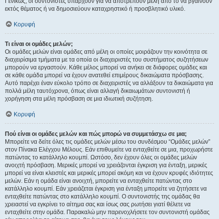
Γενικώς, οι συντονιστές υπάρχουν για να αποτρέπουν μέλη από το να βγαίνουν
εκτός θέματος ή να δημοσιεύουν καταχρηστικό ή προσβλητικό υλικό.
Κορυφή
Τι είναι οι ομάδες μελών;
Οι ομάδες μελών είναι ομάδες από μέλη οι οποίες μοιράζουν την κοινότητα σε
διαχειρίσιμα τμήματα με τα οποία οι διαχειριστές του συστήματος συζητήσεων
μπορούν να εργαστούν. Κάθε μέλος μπορεί να ανήκει σε διάφορες ομάδες και
σε κάθε ομάδα μπορεί να έχουν ανατεθεί επιμέρους δικαιώματα πρόσβασης.
Αυτό παρέχει έναν εύκολο τρόπο σε διαχειριστές να αλλάξουν τα δικαιώματα για
πολλά μέλη ταυτόχρονα, όπως είναι αλλαγή δικαιωμάτων συντονιστή ή
χορήγηση στα μέλη πρόσβαση σε μια ιδιωτική συζήτηση.
Κορυφή
Πού είναι οι ομάδες μελών και πώς μπορώ να συμμετάσχω σε μια;
Μπορείτε να δείτε όλες τις ομάδες μελών μέσω του συνδέσμου “Ομάδες μελών”
στον Πίνακα Ελέγχου Μέλους. Εάν επιθυμείτε να ενταχθείτε σε μια, προχωρήστε
πατώντας το κατάλληλο κουμπί. Ωστόσο, δεν έχουν όλες οι ομάδες μελών
ανοιχτή πρόσβαση. Μερικές μπορεί να χρειάζονται έγκριση για ένταξη, μερικές
μπορεί να είναι κλειστές και μερικές μπορεί ακόμη και να έχουν κρυφές ιδιότητες
μελών. Εάν η ομάδα είναι ανοιχτή, μπορείτε να ενταχθείτε πατώντας στο
κατάλληλο κουμπί. Εάν χρειάζεται έγκριση για ένταξη μπορείτε να ζητήσετε να
ενταχθείτε πατώντας στο κατάλληλο κουμπί. Ο συντονιστής της ομάδας θα
χρειαστεί να εγκρίνει το αίτημα σας και ίσως σας ρωτήσει γιατί θέλετε να
ενταχθείτε στην ομάδα. Παρακαλώ μην παρενοχλήσετε τον συντονιστή ομάδας