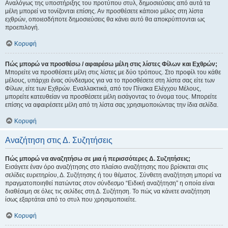
Αναλόγως της υποστήριξης του προτύπου στυλ, δημοσιεύσεις από αυτά τα
μέλη μπορεί να τονίζονται επίσης. Αν προσθέσετε κάποιο μέλος στη λίστα
εχθρών, οποιεσδήποτε δημοσιεύσεις θα κάνει αυτό θα αποκρύπτονται ως
προεπιλογή.
Κορυφή
Πώς μπορώ να προσθέσω / αφαιρέσω μέλη στις λίστες Φίλων και Εχθρών;
Μπορείτε να προσθέσετε μέλη στις λίστες με δύο τρόπους. Στο προφίλ του κάθε
μέλους, υπάρχει ένας σύνδεσμος για να το προσθέσετε στη λίστα σας είτε των
Φίλων, είτε των Εχθρών. Εναλλακτικά, από τον Πίνακα Ελέγχου Μέλους,
μπορείτε κατευθείαν να προσθέσετε μέλη εισάγοντας το όνομα τους. Μπορείτε
επίσης να αφαιρέσετε μέλη από τη λίστα σας χρησιμοποιώντας την ίδια σελίδα.
Κορυφή
Αναζήτηση στις Δ. Συζητήσεις
Πώς μπορώ να αναζητήσω σε μια ή περισσότερες Δ. Συζητήσεις;
Εισάγετε έναν όρο αναζήτησης στο πλαίσιο αναζήτησης που βρίσκεται στις
σελίδες ευρετηρίου, Δ. Συζήτησης ή του θέματος. Σύνθετη αναζήτηση μπορεί να
πραγματοποιηθεί πατώντας στον σύνδεσμο “Ειδική αναζήτηση” η οποία είναι
διαθέσιμη σε όλες τις σελίδες στη Δ. Συζήτηση. Το πώς να κάνετε αναζήτηση
ίσως εξαρτάται από το στυλ που χρησιμοποιείτε.
Κορυφή