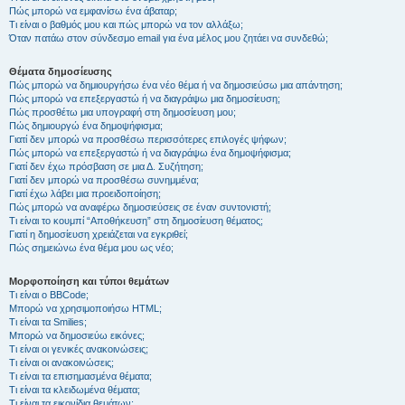
Πώς μπορώ να εμφανίσω ένα άβαταρ;
Τι είναι ο βαθμός μου και πώς μπορώ να τον αλλάξω;
Όταν πατάω στον σύνδεσμο email για ένα μέλος μου ζητάει να συνδεθώ;
Θέματα δημοσίευσης
Πώς μπορώ να δημιουργήσω ένα νέο θέμα ή να δημοσιεύσω μια απάντηση;
Πώς μπορώ να επεξεργαστώ ή να διαγράψω μια δημοσίευση;
Πώς προσθέτω μια υπογραφή στη δημοσίευση μου;
Πώς δημιουργώ ένα δημοψήφισμα;
Γιατί δεν μπορώ να προσθέσω περισσότερες επιλογές ψήφων;
Πώς μπορώ να επεξεργαστώ ή να διαγράψω ένα δημοψήφισμα;
Γιατί δεν έχω πρόσβαση σε μια Δ. Συζήτηση;
Γιατί δεν μπορώ να προσθέσω συνημμένα;
Γιατί έχω λάβει μια προειδοποίηση;
Πώς μπορώ να αναφέρω δημοσιεύσεις σε έναν συντονιστή;
Τι είναι το κουμπί “Αποθήκευση” στη δημοσίευση θέματος;
Γιατί η δημοσίευση χρειάζεται να εγκριθεί;
Πώς σημειώνω ένα θέμα μου ως νέο;
Μορφοποίηση και τύποι θεμάτων
Τι είναι ο BBCode;
Μπορώ να χρησιμοποιήσω HTML;
Τι είναι τα Smilies;
Μπορώ να δημοσιεύω εικόνες;
Τι είναι οι γενικές ανακοινώσεις;
Τι είναι οι ανακοινώσεις;
Τι είναι τα επισημασμένα θέματα;
Τι είναι τα κλειδωμένα θέματα;
Τι είναι τα εικονίδια θεμάτων;