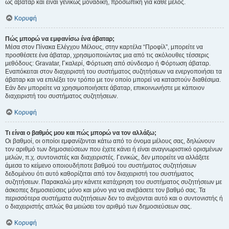
ως άβαταρ και είναι γενικώς μοναδική, προσωπική για κάθε μέλος.
Κορυφή
Πώς μπορώ να εμφανίσω ένα άβαταρ;
Μέσα στον Πίνακα Ελέγχου Μέλους, στην καρτέλα “Προφίλ”, μπορείτε να
προσθέσετε ένα άβαταρ, χρησιμοποιώντας μια από τις ακόλουθες τέσσερις
μεθόδους: Gravatar, Γκαλερί, Φόρτωση από σύνδεσμο ή Φόρτωση άβαταρ.
Εναπόκειται στον διαχειριστή του συστήματος συζητήσεων να ενεργοποιήσει τα
άβαταρ και να επιλέξει τον τρόπο με τον οποίο μπορεί να καταστούν διαθέσιμα.
Εάν δεν μπορείτε να χρησιμοποιήσετε άβαταρ, επικοινωνήστε με κάποιον
διαχειριστή του συστήματος συζητήσεων.
Κορυφή
Τι είναι ο βαθμός μου και πώς μπορώ να τον αλλάξω;
Οι βαθμοί, οι οποίοι εμφανίζονται κάτω από το όνομα μέλους σας, δηλώνουν
τον αριθμό των δημοσιεύσεων που έχετε κάνει ή είναι αναγνωριστικό ορισμένων
μελών, π.χ. συντονιστές και διαχειριστές. Γενικώς, δεν μπορείτε να αλλάξετε
άμεσα το κείμενο οποιουδήποτε βαθμού του συστήματος συζητήσεων
δεδομένου ότι αυτό καθορίζεται από τον διαχειριστή του συστήματος
συζητήσεων. Παρακαλώ μην κάνετε κατάχρηση του συστήματος συζητήσεων με
άσκοπες δημοσιεύσεις μόνο και μόνο για να ανεβάσετε τον βαθμό σας. Τα
περισσότερα συστήματα συζητήσεων δεν το ανέχονται αυτό και ο συντονιστής ή
ο διαχειριστής απλώς θα μειώσει τον αριθμό των δημοσιεύσεων σας.
Κορυφή