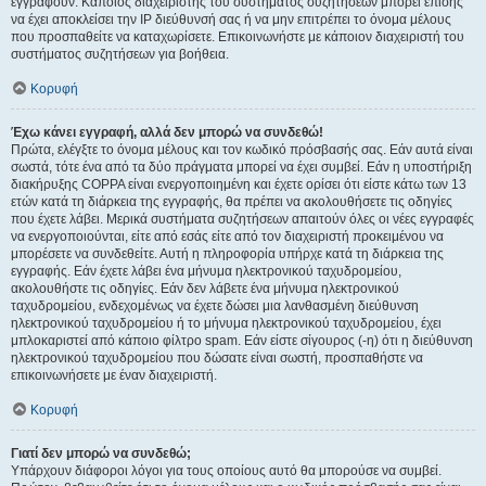
εγγραφούν. Κάποιος διαχειριστής του συστήματος συζητήσεων μπορεί επίσης
να έχει αποκλείσει την IP διεύθυνσή σας ή να μην επιτρέπει το όνομα μέλους
που προσπαθείτε να καταχωρίσετε. Επικοινωνήστε με κάποιον διαχειριστή του
συστήματος συζητήσεων για βοήθεια.
Κορυφή
Έχω κάνει εγγραφή, αλλά δεν μπορώ να συνδεθώ!
Πρώτα, ελέγξτε το όνομα μέλους και τον κωδικό πρόσβασής σας. Εάν αυτά είναι
σωστά, τότε ένα από τα δύο πράγματα μπορεί να έχει συμβεί. Εάν η υποστήριξη
διακήρυξης COPPA είναι ενεργοποιημένη και έχετε ορίσει ότι είστε κάτω των 13
ετών κατά τη διάρκεια της εγγραφής, θα πρέπει να ακολουθήσετε τις οδηγίες
που έχετε λάβει. Μερικά συστήματα συζητήσεων απαιτούν όλες οι νέες εγγραφές
να ενεργοποιούνται, είτε από εσάς είτε από τον διαχειριστή προκειμένου να
μπορέσετε να συνδεθείτε. Αυτή η πληροφορία υπήρχε κατά τη διάρκεια της
εγγραφής. Εάν έχετε λάβει ένα μήνυμα ηλεκτρονικού ταχυδρομείου,
ακολουθήστε τις οδηγίες. Εάν δεν λάβετε ένα μήνυμα ηλεκτρονικού
ταχυδρομείου, ενδεχομένως να έχετε δώσει μια λανθασμένη διεύθυνση
ηλεκτρονικού ταχυδρομείου ή το μήνυμα ηλεκτρονικού ταχυδρομείου, έχει
μπλοκαριστεί από κάποιο φίλτρο spam. Εάν είστε σίγουρος (-η) ότι η διεύθυνση
ηλεκτρονικού ταχυδρομείου που δώσατε είναι σωστή, προσπαθήστε να
επικοινωνήσετε με έναν διαχειριστή.
Κορυφή
Γιατί δεν μπορώ να συνδεθώ;
Υπάρχουν διάφοροι λόγοι για τους οποίους αυτό θα μπορούσε να συμβεί.