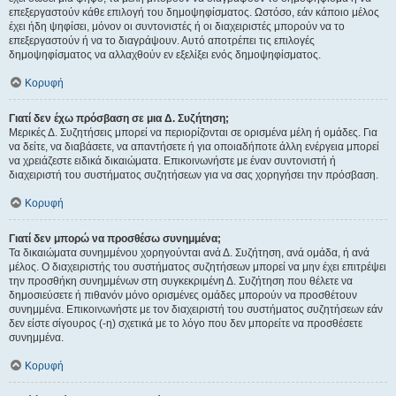
επεξεργαστούν κάθε επιλογή του δημοψηφίσματος. Ωστόσο, εάν κάποιο μέλος
έχει ήδη ψηφίσει, μόνον οι συντονιστές ή οι διαχειριστές μπορούν να το
επεξεργαστούν ή να το διαγράψουν. Αυτό αποτρέπει τις επιλογές
δημοψηφίσματος να αλλαχθούν εν εξελίξει ενός δημοψηφίσματος.
Κορυφή
Γιατί δεν έχω πρόσβαση σε μια Δ. Συζήτηση;
Μερικές Δ. Συζητήσεις μπορεί να περιορίζονται σε ορισμένα μέλη ή ομάδες. Για
να δείτε, να διαβάσετε, να απαντήσετε ή για οποιαδήποτε άλλη ενέργεια μπορεί
να χρειάζεστε ειδικά δικαιώματα. Επικοινωνήστε με έναν συντονιστή ή
διαχειριστή του συστήματος συζητήσεων για να σας χορηγήσει την πρόσβαση.
Κορυφή
Γιατί δεν μπορώ να προσθέσω συνημμένα;
Τα δικαιώματα συνημμένου χορηγούνται ανά Δ. Συζήτηση, ανά ομάδα, ή ανά
μέλος. Ο διαχειριστής του συστήματος συζητήσεων μπορεί να μην έχει επιτρέψει
την προσθήκη συνημμένων στη συγκεκριμένη Δ. Συζήτηση που θέλετε να
δημοσιεύσετε ή πιθανόν μόνο ορισμένες ομάδες μπορούν να προσθέτουν
συνημμένα. Επικοινωνήστε με τον διαχειριστή του συστήματος συζητήσεων εάν
δεν είστε σίγουρος (-η) σχετικά με το λόγο που δεν μπορείτε να προσθέσετε
συνημμένα.
Κορυφή