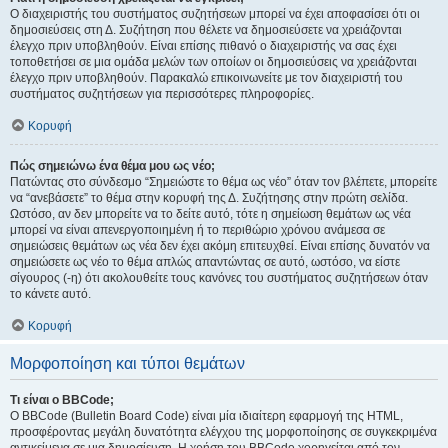
Ο διαχειριστής του συστήματος συζητήσεων μπορεί να έχει αποφασίσει ότι οι
δημοσιεύσεις στη Δ. Συζήτηση που θέλετε να δημοσιεύσετε να χρειάζονται
έλεγχο πριν υποβληθούν. Είναι επίσης πιθανό ο διαχειριστής να σας έχει
τοποθετήσει σε μια ομάδα μελών των οποίων οι δημοσιεύσεις να χρειάζονται
έλεγχο πριν υποβληθούν. Παρακαλώ επικοινωνείτε με τον διαχειριστή του
συστήματος συζητήσεων για περισσότερες πληροφορίες.
Κορυφή
Πώς σημειώνω ένα θέμα μου ως νέο;
Πατώντας στο σύνδεσμο “Σημειώστε το θέμα ως νέο” όταν τον βλέπετε, μπορείτε
να “ανεβάσετε” το θέμα στην κορυφή της Δ. Συζήτησης στην πρώτη σελίδα.
Ωστόσο, αν δεν μπορείτε να το δείτε αυτό, τότε η σημείωση θεμάτων ως νέα
μπορεί να είναι απενεργοποιημένη ή το περιθώριο χρόνου ανάμεσα σε
σημειώσεις θεμάτων ως νέα δεν έχει ακόμη επιτευχθεί. Είναι επίσης δυνατόν να
σημειώσετε ως νέο το θέμα απλώς απαντώντας σε αυτό, ωστόσο, να είστε
σίγουρος (-η) ότι ακολουθείτε τους κανόνες του συστήματος συζητήσεων όταν
το κάνετε αυτό.
Κορυφή
Μορφοποίηση και τύποι θεμάτων
Τι είναι ο BBCode;
Ο BBCode (Bulletin Board Code) είναι μία ιδιαίτερη εφαρμογή της HTML,
προσφέροντας μεγάλη δυνατότητα ελέγχου της μορφοποίησης σε συγκεκριμένα