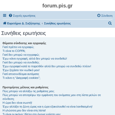
forum.pis.gr
Συχνές ερωτήσεις
Σύνδεση
Α
Ευρετήριο Δ. Συζήτησης
Συνήθεις ερωτήσεις
ν
Συνήθεις ερωτήσεις
α
ζ
Θέματα σύνδεσης και εγγραφής
Γιατί πρέπει να εγγραφώ;
ή
Τι είναι το COPPA;
τ
Γιατί δεν μπορώ να εγγραφώ;
Έχω κάνει εγγραφή, αλλά δεν μπορώ να συνδεθώ!
η
Γιατί δεν μπορώ να συνδεθώ;
Έχω εγγραφεί κατά το παρελθόν αλλά δεν μπορώ να συνδεθώ πλέον!
σ
Έχω ξεχάσει τον κωδικό μου!
η
Γιατί αποσυνδέομαι αυτόματα;
Τι κάνει η “Διαγραφή cookies”;
Προτιμήσεις μέλους και ρυθμίσεις
Πώς μπορώ να αλλάξω τις ρυθμίσεις μου;
Πώς μπορώ να αποτρέψω την εμφάνιση του ονόματος μου στη λίστα μελών σε
σύνδεση;
Η ώρα δεν είναι σωστή!
Έχω αλλάξει τη ζώνη ώρας και η ώρα εξακολουθεί να είναι λανθασμένη!
Η γλώσσα μου δεν είναι στη λίστα!
Τι είναι οι εικόνες δίπλα στο όνομα χρήστη μου;