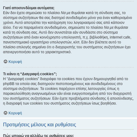
Γιατί αποσυνδέομαι αυτόματα;
Εάν δεν έχετε σημειώσει το πλαίσιο
Να με θυμάσαι
κατά τη σύνδεση σας, το
σύστημα συζητήσεων θα σας διατηρεί συνδεδεμένο μόνο για έναν καθορισμένο
χρόνο. Αυτό αποτρέπει την κατάχρηση του λογαριασμού σας από κάποιον
άλλο. Για να παραμείνετε συνδεδεμένοι, σημειώστε το πλαίσιο
Να με θυμάσαι
κατά τη σύνδεση σας. Αυτό δεν συνιστάται εάν συνδέεστε στο σύστημα
συζητήσεων από έναν κοινόχρηστο υπολογιστή, π.χ. βιβλιοθήκη, internet cafe,
πανεπιστημιακό εργαστήριο υπολογιστών, κλπ. Εάν δεν βλέπετε αυτό το
πλαίσιο επιλογής σημαίνει ότι ο διαχειριστής του συστήματος συζητήσεων έχει
απενεργοποιήσει αυτό το χαρακτηριστικό.
Κορυφή
Τι κάνει η “Διαγραφή cookies”;
Η “Διαγραφή cookies” διαγράφει τα cookies που έχουν δημιουργηθεί από το
phpBB τα οποία σας διατηρούν πιστοποιημένους και συνδεδεμένους στο
σύστημα συζητήσεων. Τα cookies παρέχουν επίσης λειτουργίες όπως η
παρακολούθηση αναγνωσμένων εάν είναι ενεργοποιημένη από τον διαχειριστή
του συστήματος συζητήσεων. Εάν έχετε προβλήματα σύνδεσης ή αποσύνδεσης,
η διαγραφή των cookies του συστήματος συζητήσεων ίσως βοηθήσει.
Κορυφή
Προτιμήσεις μέλους και ρυθμίσεις
Πώς μπορώ να αλλάξω τις ρυθμίσεις μου;