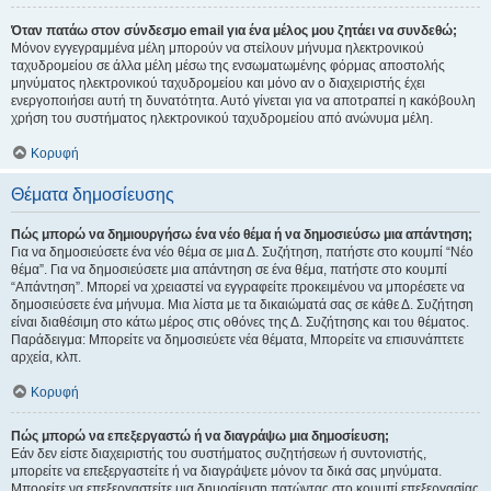
Όταν πατάω στον σύνδεσμο email για ένα μέλος μου ζητάει να συνδεθώ;
Μόνον εγγεγραμμένα μέλη μπορούν να στείλουν μήνυμα ηλεκτρονικού
ταχυδρομείου σε άλλα μέλη μέσω της ενσωματωμένης φόρμας αποστολής
μηνύματος ηλεκτρονικού ταχυδρομείου και μόνο αν ο διαχειριστής έχει
ενεργοποιήσει αυτή τη δυνατότητα. Αυτό γίνεται για να αποτραπεί η κακόβουλη
χρήση του συστήματος ηλεκτρονικού ταχυδρομείου από ανώνυμα μέλη.
Κορυφή
Θέματα δημοσίευσης
Πώς μπορώ να δημιουργήσω ένα νέο θέμα ή να δημοσιεύσω μια απάντηση;
Για να δημοσιεύσετε ένα νέο θέμα σε μια Δ. Συζήτηση, πατήστε στο κουμπί “Νέο
θέμα”. Για να δημοσιεύσετε μια απάντηση σε ένα θέμα, πατήστε στο κουμπί
“Απάντηση”. Μπορεί να χρειαστεί να εγγραφείτε προκειμένου να μπορέσετε να
δημοσιεύσετε ένα μήνυμα. Μια λίστα με τα δικαιώματά σας σε κάθε Δ. Συζήτηση
είναι διαθέσιμη στο κάτω μέρος στις οθόνες της Δ. Συζήτησης και του θέματος.
Παράδειγμα: Μπορείτε να δημοσιεύετε νέα θέματα, Μπορείτε να επισυνάπτετε
αρχεία, κλπ.
Κορυφή
Πώς μπορώ να επεξεργαστώ ή να διαγράψω μια δημοσίευση;
Εάν δεν είστε διαχειριστής του συστήματος συζητήσεων ή συντονιστής,
μπορείτε να επεξεργαστείτε ή να διαγράψετε μόνον τα δικά σας μηνύματα.
Μπορείτε να επεξεργαστείτε μια δημοσίευση πατώντας στο κουμπί επεξεργασίας