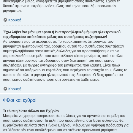
συγκεκριμένο μέλος, αναφέρετε τα μηνύματα στους συντονιστές. Έχουν τη
δυνατότητα να αποτρέψουν ένα μέλος από την αποστολή προσωπικών
μηνυμάτων.
Κορυφή
Έχω λάβει ένα μήνυμα spam ή ένα προσβλητικό μήνυμα ηλεκτρονικού
ταχυδρομείου από κάποιο μέλος του συστήματος συζητήσεων!
Λυπούμαστε που το ακούμε αυτό. Το χαρακτηριστικό λειτουργίας των
μηνυμάτων ηλεκτρονικού ταχυδρομείου αυτού του συστήματος συζητήσεων
συμπεριλαμβάνουν ασφαλιστικές δικλείδες για να προσπαθήσουμε και να
παρακολουθήσουμε μέλη που αποστέλλουν τέτοια μηνύματα, οπότε στείλτε
μήνυμα ηλεκτρονικού ταχυδρομείου στον διαχειριστή του συστήματος
συζητήσεων με πλήρες αντίγραφο του μηνύματος που λάβατε. Είναι πολύ
σημαντικό να υπάρχουν οι κεφαλίδες που περιέχουν τα στοιχεία του μέλους το
οποίο απέστειλε το μήνυμα ηλεκτρονικού ταχυδρομείου. Ο διαχειριστής του
συστήματος συζητήσεων μπορεί στη συνέχεια να λάβει μέτρα.
Κορυφή
Φίλοι και εχθροί
Τι είναι η λίστα Φίλων και Εχθρών;
Μπορείτε να χρησιμοποιήσετε αυτές τις λίστες για να οργανώσετε τα μέλη του
συστήματος συζητήσεων. Τα μέλη που προστίθενται στη λίστα φίλων σας θα
εμφανίζονται σε λίστα στον Πίνακα Ελέγχου Μέλους για γρήγορη πρόσβαση για
να βλέπετε εάν είναι συνδεδεμένοι και να στέλνετε προσωπικά μηνύματα.