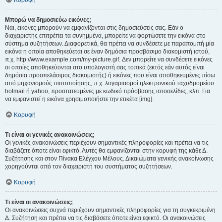
Κορυφή
Μπορώ να δημοσιεύω εικόνες;
Ναι, εικόνες μπορούν να εμφανίζονται στις δημοσιεύσεις σας. Εάν ο
διαχειριστής επιτρέπει τα συνημμένα, μπορείτε να φορτώσετε την εικόνα στο
σύστημα συζητήσεων. Διαφορετικά, θα πρέπει να συνδέσετε με παραπομπή μία
εικόνα η οποία αποθηκεύεται σε έναν δημόσια προσβάσιμο διακομιστή ιστού,
π.χ. http://www.example.com/my-picture.gif. Δεν μπορείτε να συνδέσετε εικόνες
οι οποίες αποθηκεύονται στο υπολογιστή σας τοπικά (εκτός εάν αυτός είναι
δημόσια προσπελάσιμος διακομιστής) ή εικόνες που είναι αποθηκευμένες πίσω
από μηχανισμούς πιστοποίησης, π.χ. λογαριασμοί ηλεκτρονικού ταχυδρομείου
hotmail ή yahoo, προστατευμένες με κωδικό πρόσβασης ιστοσελίδες, κλπ. Για
να εμφανιστεί η εικόνα χρησιμοποιήστε την ετικέτα [img].
Κορυφή
Τι είναι οι γενικές ανακοινώσεις;
Οι γενικές ανακοινώσεις περιέχουν σημαντικές πληροφορίες και πρέπει να τις
διαβάζετε όποτε είναι εφικτό. Αυτές θα εμφανίζονται στην κορυφή της κάθε Δ.
Συζήτησης και στον Πίνακα Ελέγχου Μέλους. Δικαιώματα γενικής ανακοίνωσης
χορηγούνται από τον διαχειριστή του συστήματος συζητήσεων.
Κορυφή
Τι είναι οι ανακοινώσεις;
Οι ανακοινώσεις συχνά περιέχουν σημαντικές πληροφορίες για τη συγκεκριμένη
Δ. Συζήτηση και πρέπει να τις διαβάσετε όποτε είναι εφικτό. Οι ανακοινώσεις