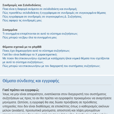
Συνδρομές και Σελιδοδείκτες
Ποια είναι η διαφορά ανάμεσα σε σελιδοδείκτη και συνδρομή;
Πώς προσθέτω σελιδοδείκτες ή εγγράφομαι σε συνδρομές σε συγκεκριμένα θέματα;
Πώς εγγράφομαι σε συνδρομές σε συγκεκριμένες Δ. Συζητήσεις;
Πώς αφαιρώ τις συνδρομές μου;
Συνημμένα
Τι συνημμένα επιτρέπονται σε αυτό το σύστημα συζητήσεων;
Πώς μπορώ να βρω όλα τα συνημμένα μου;
Θέματα σχετικά με το phpBB
Ποιος έχει δημιουργήσει αυτό το σύστημα συζητήσεων;
Γιατί δεν είναι διαθέσιμο το Χ χαρακτηριστικό;
Με ποιον θα επικοινωνήσω σχετικά με κατάχρηση ή/και νομικά θέματα που σχετίζονται
με αυτό το σύστημα συζητήσεων;
Πώς μπορώ να επικοινωνήσω με τον διαχειριστή του συστήματος συζητήσεων;
Θέματα σύνδεσης και εγγραφής
Γιατί πρέπει να εγγραφώ;
Ίσως να μην είναι απαραίτητο, εναπόκειται στον διαχειριστή του συστήματος
συζητήσεων ως προς το αν θα πρέπει να εγγραφείτε προκειμένου να αναρτήσετε
μηνύματα. Ωστόσο, η εγγραφή θα σας δώσει πρόσβαση σε πρόσθετες
υπηρεσίες που δεν είναι διαθέσιμες σε επισκέπτες όπως ο καθορισμός εικόνων
μελών (avatars), προσωπικά μηνύματα, αποστολή και λήψη μηνυμάτων