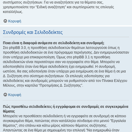
συστήματος συζητήσεων. Για να αναζητήσετε για τα θέματα σας,
χρησιμοποιείστε την “Ειδική αναζήτηση” και συμπληρώστε τις επιλογές
καταλλήλως.
Κορυφή
Συνδρομές και Σελιδοδείκτες
Ποια είναι η διαφορά ανάμεσα σε σελιδοδείκτη και συνδρομή;
Στο phpBB 3.0, η προσθήκη σελιδοδεικτών θεμάτων λειτουργούσε όπως η
προσθήκη σελιδοδεικτών σε ένα πρόγραμμα περιήγησης. Δεν ενημερωνόσασταν
όταν υπήρχε μια επικαιροποίηση. Όμως στο phpBB 3.1 η προσθήκη
σελιδοδεικτών είναι περισσότερο σαν να εγγραφείτε στο θέμα. Μπορείτε να
ειδοποιηθείτε όταν ένα θέμα σελιδοδείκτη έχει ενημερωθεί. Η συνδρομή,
ωστόσο, θα σας ειδοποιήσει όταν υπάρχει μια ενημέρωση σε ένα θέμα ή σε μια
Δ. Συζήτηση στο σύστημα συζητήσεων. Οι επιλογές ειδοποίησης για
σελιδοδείκτες και συνδρομές μπορούν να ρυθμιστούν από τον Πίνακα Ελέγχου
Μέλους, στην καρτέλα “Προτιμήσεις Δ. Συζήτησης”.
Κορυφή
Πώς προσθέτω σελιδοδείκτες ή εγγράφομαι σε συνδρομές σε συγκεκριμένα
θέματα;
Μπορείτε να προσθέσετε σελιδοδείκτη ή να εγγραφείτε σε συνδρομή σε κάποιο
συγκεκριμένο θέμα, πατώντας στον κατάλληλο σύνδεσμο στο μενού "Εργαλεία
θέματος", στο επάνω και κάτω μέρος κάποιου θέματος συζήτησης.
Απαντώντας σε ένα θέμα με σημειωμένη την επιλογή “Να ενημερωθώ όταν