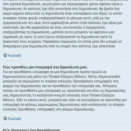
στη σχετική δημοσίευση, συχνά μόνο για περιορισμένο χρόνο αφότου έγινε η
δημοσίευση. Αν κάποιος έχει ήδη απαντήσει στη δημοσίευση, θα βρείτε ένα
μικρό κείμενο κάτω από τη δημοσίευση όταν επιστρέψετε στο θέμα, το οποίο
αναφέρει πόσες φορές επεξεργαστήκατε το μήνυμα αυτό, μαζί με την
ημερομηνία και την ώρα. Αυτό εμφανίζεται μόνον όταν κάποιος έχει κάνει μια
απάντηση. Δεν θα εμφανίζεται αν ένας συντονιστής ή διαχειριστής
επεξεργάστηκε τη δημοσίευση, ωστόσο αυτοί μπορούν να αφήσουν μια
σημείωση ως προς το γιατί έχουν επεξεργαστεί τη δημοσίευση κατά τη
διακριτική τους ευχέρεια. Παρακαλώ σημειώστε ότι απλά μέλη δεν μπορεί να
διαγράψουν μια δημοσίευση από τη στιγμή που κάποιος έχει απαντήσει.
Κορυφή
Πώς προσθέτω μια υπογραφή στη δημοσίευση μου;
Για να προσθέσετε υπογραφή σε μια δημοσίευση πρέπει πρώτα να
δημιουργήσετε μια μέσω του Πίνακα Ελέγχου Μέλους. Μόλις δημιουργηθεί,
μπορείτε να σημειώσετε το πλαίσιο επιλογής
Προσάρτηση υπογραφής
στη
φόρμα της δημοσίευσης για να προσθέσετε την υπογραφή σας. Μπορείτε
επίσης να προσθέσετε μια υπογραφή ως προεπιλογή για όλες τις δημοσιεύσεις
σας σημειώνοντας το κατάλληλο κουμπί επιλογής στον Πίνακα Ελέγχου
Μέλους. Εάν το κάνετε αυτό, μπορείτε και πάλι να αποτρέψετε να προστεθεί μια
υπογραφή σε κάποιες μεμονωμένες δημοσιεύσεις από-επιλέγοντας το πλαίσιο
επιλογής προσθήκης υπογραφής στη φόρμα δημοσίευσης.
Κορυφή
Πώς δημιουργώ ένα δημοψήφισμα;