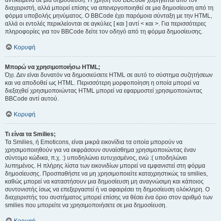
αντικείμενα σε μια δημοσίευση. Η χρήση του BBCode χορηγείται από τον
διαχειριστή, αλλά μπορεί επίσης να απενεργοποιηθεί σε μια δημοσίευση από τη
φόρμα υποβολής μηνύματος. Ο BBCode έχει παρόμοια σύνταξη με την HTML,
αλλά οι εντολές περικλείονται σε αγκύλες [ και ] αντί < και >. Για περισσότερες
πληροφορίες για τον BBCode δείτε τον οδηγό από τη φόρμα δημοσίευσης.
Κορυφή
Μπορώ να χρησιμοποιήσω HTML;
Όχι. Δεν είναι δυνατόν να δημοσιεύσετε HTML σε αυτό το σύστημα συζητήσεων
και να αποδοθεί ως HTML. Περισσότερη μορφοποίηση η οποία μπορεί να
διεξαχθεί χρησιμοποιώντας HTML μπορεί να εφαρμοστεί χρησιμοποιώντας
BBCode αντί αυτού.
Κορυφή
Τι είναι τα Smilies;
Τα Smilies, ή Emoticons, είναι μικρά εικονίδια τα οποία μπορούν να
χρησιμοποιηθούν για να εκφράσουν συναίσθημα χρησιμοποιώντας έναν
σύντομο κώδικα, π.χ. :) υποδηλώνει ευτυχισμένος, ενώ :( υποδηλώνει
λυπημένος. Η πλήρης λίστα των εικονιδίων μπορεί να εμφανιστεί στη φόρμα
δημοσίευσης. Προσπαθήστε να μη χρησιμοποιείτε καταχρηστικώς τα smilies,
καθώς μπορεί να καταστήσουν μια δημοσίευση μη αναγνώσιμη και κάποιος
συντονιστής ίσως να επεξεργαστεί ή να αφαιρέσει τη δημοσίευση ολόκληρη. Ο
διαχειριστής του συστήματος μπορεί επίσης να θέσει ένα όριο στον αριθμό των
smilies που μπορείτε να χρησιμοποιήσετε σε μια δημοσίευση.