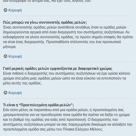
εάν απορρίψει το αίτημα σας, θα έχει τους λόγους του.
Κορυφή
Πώς μπορώ να γίνω συντονιστής ομάδας μελών;
Ένας συντονιστής ομάδας μελών ανατίθεται συνήθως όταν οι ομάδες μελών
δημιουργούνται αρχικά από έναν διαχειριστή του συστήματος συζητήσεων. Αν
ενδιαφέρεστε να γίνετε συντονιστής ομάδας, το πρώτο σημείο επαφής θα πρέπει
να είναι ένας διαχειριστής. Προσπαθήστε στέλνοντάς του ένα προσωπικό
μήνυμα.
Κορυφή
Γιατί μερικές ομάδες μελών εμφανίζονται με διαφορετικό χρώμα;
Είναι πιθανό ο διαχειριστής του συστήματος συζητήσεων να έχει ορίσει κάποιο
χρώμα στα μέλη μιας ομάδας μελών ώστε να είναι εύκολο να εντοπιστούν τα
μέλη αυτής της ομάδας.
Κορυφή
Τι είναι η “Προεπιλεγμένη ομάδα μελών”;
Εάν είστε μέλος σε παραπάνω από μια ομάδα μελών, η προεπιλεγμένη σας
χρησιμοποιείται για να προσδιορίσει ποια ομάδα θα πρέπει να δείξει το χρώμα
και το βαθμό της ομάδας για εσάς από προεπιλογή. Ο διαχειριστής του
συστήματος συζητήσεων μπορεί να σας παραχωρήσει δικαίωμα να αλλάξετε την
προεπιλεγμένη ομάδα σας μέσω του Πίνακα Ελέγχου Μέλους.