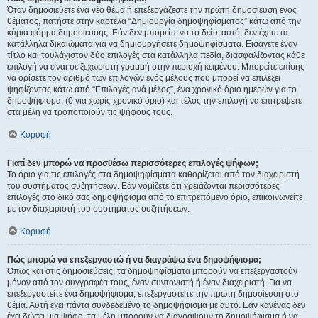
Όταν δημοσιεύετε ένα νέο θέμα ή επεξεργάζεστε την πρώτη δημοσίευση ενός
θέματος, πατήστε στην καρτέλα “Δημιουργία δημοψηφίσματος” κάτω από την
κύρια φόρμα δημοσίευσης. Εάν δεν μπορείτε να το δείτε αυτό, δεν έχετε τα
κατάλληλα δικαιώματα για να δημιουργήσετε δημοψηφίσματα. Εισάγετε έναν
τίτλο και τουλάχιστον δύο επιλογές στα κατάλληλα πεδία, διασφαλίζοντας κάθε
επιλογή να είναι σε ξεχωριστή γραμμή στην περιοχή κειμένου. Μπορείτε επίσης
να ορίσετε τον αριθμό των επιλογών ενός μέλους που μπορεί να επιλέξει
ψηφίζοντας κάτω από “Επιλογές ανά μέλος”, ένα χρονικό όριο ημερών για το
δημοψήφισμα, (0 για χωρίς χρονικό όριο) και τέλος την επιλογή να επιτρέψετε
στα μέλη να τροποποιούν τις ψήφους τους.
Κορυφή
Γιατί δεν μπορώ να προσθέσω περισσότερες επιλογές ψήφων;
Το όριο για τις επιλογές στα δημοψηφίσματα καθορίζεται από τον διαχειριστή
του συστήματος συζητήσεων. Εάν νομίζετε ότι χρειάζονται περισσότερες
επιλογές στο δικό σας δημοψήφισμα από το επιτρεπόμενο όριο, επικοινωνείτε
με τον διαχειριστή του συστήματος συζητήσεων.
Κορυφή
Πώς μπορώ να επεξεργαστώ ή να διαγράψω ένα δημοψήφισμα;
Όπως και στις δημοσιεύσεις, τα δημοψηφίσματα μπορούν να επεξεργαστούν
μόνον από τον συγγραφέα τους, έναν συντονιστή ή έναν διαχειριστή. Για να
επεξεργαστείτε ένα δημοψήφισμα, επεξεργαστείτε την πρώτη δημοσίευση στο
θέμα. Αυτή έχει πάντα συνδεδεμένο το δημοψήφισμα με αυτό. Εάν κανένας δεν
έχει δώσει μια ψήφο, τα μέλη μπορούν να διαγράψουν το δημοψήφισμα ή να