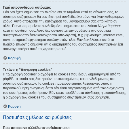
Γιατί αποσυνδέομαι αυτόματα;
Εάν δεν έχετε σημειώσει το πλαίσιο
Να με θυμάσαι
κατά τη σύνδεση σας, το
σύστημα συζητήσεων θα σας διατηρεί συνδεδεμένο μόνο για έναν καθορισμένο
χρόνο. Αυτό αποτρέπει την κατάχρηση του λογαριασμού σας από κάποιον
άλλο. Για να παραμείνετε συνδεδεμένοι, σημειώστε το πλαίσιο
Να με θυμάσαι
κατά τη σύνδεση σας. Αυτό δεν συνιστάται εάν συνδέεστε στο σύστημα
συζητήσεων από έναν κοινόχρηστο υπολογιστή, π.χ. βιβλιοθήκη, internet cafe,
πανεπιστημιακό εργαστήριο υπολογιστών, κλπ. Εάν δεν βλέπετε αυτό το
πλαίσιο επιλογής σημαίνει ότι ο διαχειριστής του συστήματος συζητήσεων έχει
απενεργοποιήσει αυτό το χαρακτηριστικό.
Κορυφή
Τι κάνει η “Διαγραφή cookies”;
Η “Διαγραφή cookies” διαγράφει τα cookies που έχουν δημιουργηθεί από το
phpBB τα οποία σας διατηρούν πιστοποιημένους και συνδεδεμένους στο
σύστημα συζητήσεων. Τα cookies παρέχουν επίσης λειτουργίες όπως η
παρακολούθηση αναγνωσμένων εάν είναι ενεργοποιημένη από τον διαχειριστή
του συστήματος συζητήσεων. Εάν έχετε προβλήματα σύνδεσης ή αποσύνδεσης,
η διαγραφή των cookies του συστήματος συζητήσεων ίσως βοηθήσει.
Κορυφή
Προτιμήσεις μέλους και ρυθμίσεις
Πώς μπορώ να αλλάξω τις ρυθμίσεις μου;