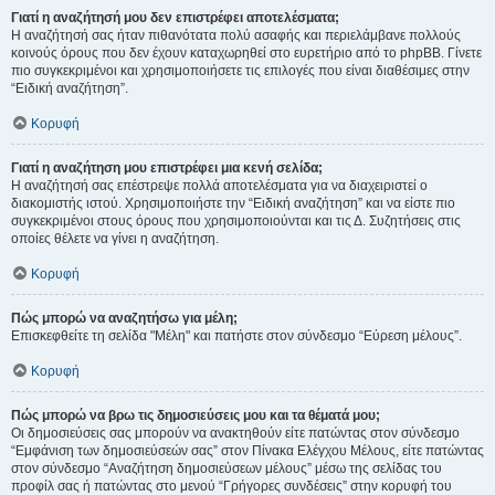
Γιατί η αναζήτησή μου δεν επιστρέφει αποτελέσματα;
Η αναζήτησή σας ήταν πιθανότατα πολύ ασαφής και περιελάμβανε πολλούς
κοινούς όρους που δεν έχουν καταχωρηθεί στο ευρετήριο από το phpBB. Γίνετε
πιο συγκεκριμένοι και χρησιμοποιήσετε τις επιλογές που είναι διαθέσιμες στην
“Ειδική αναζήτηση”.
Κορυφή
Γιατί η αναζήτηση μου επιστρέφει μια κενή σελίδα;
Η αναζήτησή σας επέστρεψε πολλά αποτελέσματα για να διαχειριστεί ο
διακομιστής ιστού. Χρησιμοποιήστε την “Ειδική αναζήτηση” και να είστε πιο
συγκεκριμένοι στους όρους που χρησιμοποιούνται και τις Δ. Συζητήσεις στις
οποίες θέλετε να γίνει η αναζήτηση.
Κορυφή
Πώς μπορώ να αναζητήσω για μέλη;
Επισκεφθείτε τη σελίδα "Μέλη" και πατήστε στον σύνδεσμο “Εύρεση μέλους”.
Κορυφή
Πώς μπορώ να βρω τις δημοσιεύσεις μου και τα θέματά μου;
Οι δημοσιεύσεις σας μπορούν να ανακτηθούν είτε πατώντας στον σύνδεσμο
“Εμφάνιση των δημοσιεύσεών σας” στον Πίνακα Ελέγχου Μέλους, είτε πατώντας
στον σύνδεσμο “Αναζήτηση δημοσιεύσεων μέλους” μέσω της σελίδας του
προφίλ σας ή πατώντας στο μενού “Γρήγορες συνδέσεις” στην κορυφή του