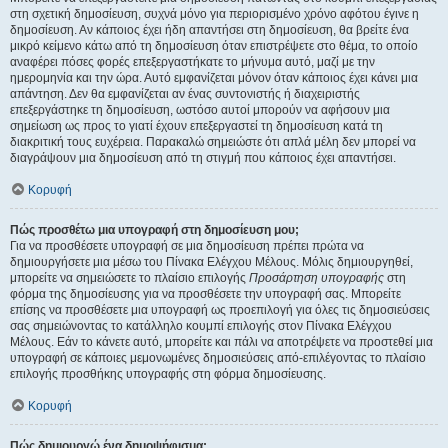
στη σχετική δημοσίευση, συχνά μόνο για περιορισμένο χρόνο αφότου έγινε η
δημοσίευση. Αν κάποιος έχει ήδη απαντήσει στη δημοσίευση, θα βρείτε ένα
μικρό κείμενο κάτω από τη δημοσίευση όταν επιστρέψετε στο θέμα, το οποίο
αναφέρει πόσες φορές επεξεργαστήκατε το μήνυμα αυτό, μαζί με την
ημερομηνία και την ώρα. Αυτό εμφανίζεται μόνον όταν κάποιος έχει κάνει μια
απάντηση. Δεν θα εμφανίζεται αν ένας συντονιστής ή διαχειριστής
επεξεργάστηκε τη δημοσίευση, ωστόσο αυτοί μπορούν να αφήσουν μια
σημείωση ως προς το γιατί έχουν επεξεργαστεί τη δημοσίευση κατά τη
διακριτική τους ευχέρεια. Παρακαλώ σημειώστε ότι απλά μέλη δεν μπορεί να
διαγράψουν μια δημοσίευση από τη στιγμή που κάποιος έχει απαντήσει.
Κορυφή
Πώς προσθέτω μια υπογραφή στη δημοσίευση μου;
Για να προσθέσετε υπογραφή σε μια δημοσίευση πρέπει πρώτα να
δημιουργήσετε μια μέσω του Πίνακα Ελέγχου Μέλους. Μόλις δημιουργηθεί,
μπορείτε να σημειώσετε το πλαίσιο επιλογής
Προσάρτηση υπογραφής
στη
φόρμα της δημοσίευσης για να προσθέσετε την υπογραφή σας. Μπορείτε
επίσης να προσθέσετε μια υπογραφή ως προεπιλογή για όλες τις δημοσιεύσεις
σας σημειώνοντας το κατάλληλο κουμπί επιλογής στον Πίνακα Ελέγχου
Μέλους. Εάν το κάνετε αυτό, μπορείτε και πάλι να αποτρέψετε να προστεθεί μια
υπογραφή σε κάποιες μεμονωμένες δημοσιεύσεις από-επιλέγοντας το πλαίσιο
επιλογής προσθήκης υπογραφής στη φόρμα δημοσίευσης.
Κορυφή
Πώς δημιουργώ ένα δημοψήφισμα;