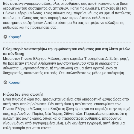
Εάν είστε εγγεγραμμένο μέλος, όλες οι ρυθμίσεις σας αποθηκεύονται στη βάση
δεδομένων του συστήματος συζητήσεων. Για να τις αλλάξετε, επισκεφθείτε τον
Πίνακα Ελέγχου Μέλους. Ένας σύνδεσμος μπορεί συνήθως να βρεθεί πατώντας
στο όνομα μέλους σας στην κορυφή των περισσότερων σελίδων του
συστήματος συζητήσεων. Αυτό το σύστημα θα σας επιτρέψει να αλλάξετε τις
ρυθμίσεις και τις προτιμήσεις σας.
Κορυφή
Πώς μπορώ να αποτρέψω την εμφάνιση του ονόματος μου στη λίστα μελών
σε σύνδεση;
Μέσα στον Πίνακα Ελέγχου Μέλους, στην καρτέλα “Προτιμήσεις Δ. Συζήτησης”,
θα βρείτε την επιλογή
Απόκρυψη των στοιχείων μου κατά τη διάρκεια της
σύνδεσης
. Ενεργοποιήστε αυτή την επιλογή και θα είστε ορατοί μόνο σε
διαχειριστές, συντονιστές και εσάς. Θα υπολογίζεστε ως μέλος με απόκρυψη.
Κορυφή
Η ώρα δεν είναι σωστή!
Είναι πιθανό η ώρα που εμφανίζεται να είναι από διαφορετική ζώνης ώρας από
αυτή στην οποία βρίσκεστε. Εάν αυτή είναι η περίπτωση, επισκεφθείτε τον
Πίνακα Ελέγχου Μέλους και αλλάξτε τη ζώνη ώρας για να ταιριάζει στην περιοχή
σας, π.χ. Λονδίνο, Παρίσι, Νέα Υόρκη, Σίδνεϋ, κλπ. Παρακαλώ σημειώστε ότι η
αλλαγή της ζώνης ώρας, όπως και οι περισσότερες ρυθμίσεις, μπορούν να
γίνουν μόνον από εγγεγραμμένα μέλη. Εάν δεν έχετε εγγραφεί, αυτή είναι μια
καλή ευκαιρία για να το κάνετε.