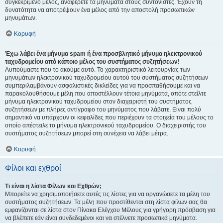
συγκεκριμένο μέλος, αναφέρετε τα μηνύματα στους συντονιστές. Έχουν τη
δυνατότητα να αποτρέψουν ένα μέλος από την αποστολή προσωπικών
μηνυμάτων.
Κορυφή
Έχω λάβει ένα μήνυμα spam ή ένα προσβλητικό μήνυμα ηλεκτρονικού
ταχυδρομείου από κάποιο μέλος του συστήματος συζητήσεων!
Λυπούμαστε που το ακούμε αυτό. Το χαρακτηριστικό λειτουργίας των
μηνυμάτων ηλεκτρονικού ταχυδρομείου αυτού του συστήματος συζητήσεων
συμπεριλαμβάνουν ασφαλιστικές δικλείδες για να προσπαθήσουμε και να
παρακολουθήσουμε μέλη που αποστέλλουν τέτοια μηνύματα, οπότε στείλτε
μήνυμα ηλεκτρονικού ταχυδρομείου στον διαχειριστή του συστήματος
συζητήσεων με πλήρες αντίγραφο του μηνύματος που λάβατε. Είναι πολύ
σημαντικό να υπάρχουν οι κεφαλίδες που περιέχουν τα στοιχεία του μέλους το
οποίο απέστειλε το μήνυμα ηλεκτρονικού ταχυδρομείου. Ο διαχειριστής του
συστήματος συζητήσεων μπορεί στη συνέχεια να λάβει μέτρα.
Κορυφή
Φίλοι και εχθροί
Τι είναι η λίστα Φίλων και Εχθρών;
Μπορείτε να χρησιμοποιήσετε αυτές τις λίστες για να οργανώσετε τα μέλη του
συστήματος συζητήσεων. Τα μέλη που προστίθενται στη λίστα φίλων σας θα
εμφανίζονται σε λίστα στον Πίνακα Ελέγχου Μέλους για γρήγορη πρόσβαση για
να βλέπετε εάν είναι συνδεδεμένοι και να στέλνετε προσωπικά μηνύματα.