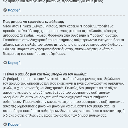
ως άβαταρ και είναι γενικώς μοναδική, προσωπική για κάθε μέλος.
Κορυφή
Πώς μπορώ να εμφανίσω ένα άβαταρ;
Μέσα στον Πίνακα Ελέγχου Μέλους, στην καρτέλα “Προφίλ”, μπορείτε να
προσθέσετε ένα άβαταρ, χρησιμοποιώντας μια από τις ακόλουθες τέσσερις
μεθόδους: Gravatar, Γκαλερί, Φόρτωση από σύνδεσμο ή Φόρτωση άβαταρ.
Εναπόκειται στον διαχειριστή του συστήματος συζητήσεων να ενεργοποιήσει τα
άβαταρ και να επιλέξει τον τρόπο με τον οποίο μπορεί να καταστούν διαθέσιμα.
Εάν δεν μπορείτε να χρησιμοποιήσετε άβαταρ, επικοινωνήστε με κάποιον
διαχειριστή του συστήματος συζητήσεων.
Κορυφή
Τι είναι ο βαθμός μου και πώς μπορώ να τον αλλάξω;
Οι βαθμοί, οι οποίοι εμφανίζονται κάτω από το όνομα μέλους σας, δηλώνουν
τον αριθμό των δημοσιεύσεων που έχετε κάνει ή είναι αναγνωριστικό ορισμένων
μελών, π.χ. συντονιστές και διαχειριστές. Γενικώς, δεν μπορείτε να αλλάξετε
άμεσα το κείμενο οποιουδήποτε βαθμού του συστήματος συζητήσεων
δεδομένου ότι αυτό καθορίζεται από τον διαχειριστή του συστήματος
συζητήσεων. Παρακαλώ μην κάνετε κατάχρηση του συστήματος συζητήσεων με
άσκοπες δημοσιεύσεις μόνο και μόνο για να ανεβάσετε τον βαθμό σας. Τα
περισσότερα συστήματα συζητήσεων δεν το ανέχονται αυτό και ο συντονιστής ή
ο διαχειριστής απλώς θα μειώσει τον αριθμό των δημοσιεύσεων σας.
Κορυφή