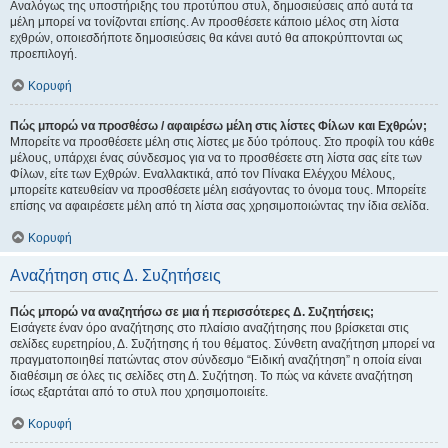
Αναλόγως της υποστήριξης του προτύπου στυλ, δημοσιεύσεις από αυτά τα
μέλη μπορεί να τονίζονται επίσης. Αν προσθέσετε κάποιο μέλος στη λίστα
εχθρών, οποιεσδήποτε δημοσιεύσεις θα κάνει αυτό θα αποκρύπτονται ως
προεπιλογή.
Κορυφή
Πώς μπορώ να προσθέσω / αφαιρέσω μέλη στις λίστες Φίλων και Εχθρών;
Μπορείτε να προσθέσετε μέλη στις λίστες με δύο τρόπους. Στο προφίλ του κάθε
μέλους, υπάρχει ένας σύνδεσμος για να το προσθέσετε στη λίστα σας είτε των
Φίλων, είτε των Εχθρών. Εναλλακτικά, από τον Πίνακα Ελέγχου Μέλους,
μπορείτε κατευθείαν να προσθέσετε μέλη εισάγοντας το όνομα τους. Μπορείτε
επίσης να αφαιρέσετε μέλη από τη λίστα σας χρησιμοποιώντας την ίδια σελίδα.
Κορυφή
Αναζήτηση στις Δ. Συζητήσεις
Πώς μπορώ να αναζητήσω σε μια ή περισσότερες Δ. Συζητήσεις;
Εισάγετε έναν όρο αναζήτησης στο πλαίσιο αναζήτησης που βρίσκεται στις
σελίδες ευρετηρίου, Δ. Συζήτησης ή του θέματος. Σύνθετη αναζήτηση μπορεί να
πραγματοποιηθεί πατώντας στον σύνδεσμο “Ειδική αναζήτηση” η οποία είναι
διαθέσιμη σε όλες τις σελίδες στη Δ. Συζήτηση. Το πώς να κάνετε αναζήτηση
ίσως εξαρτάται από το στυλ που χρησιμοποιείτε.
Κορυφή