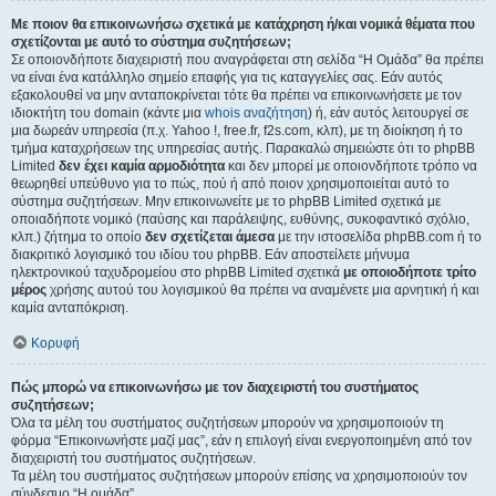
Με ποιον θα επικοινωνήσω σχετικά με κατάχρηση ή/και νομικά θέματα που
σχετίζονται με αυτό το σύστημα συζητήσεων;
Σε οποιονδήποτε διαχειριστή που αναγράφεται στη σελίδα “Η Ομάδα” θα πρέπει
να είναι ένα κατάλληλο σημείο επαφής για τις καταγγελίες σας. Εάν αυτός
εξακολουθεί να μην ανταποκρίνεται τότε θα πρέπει να επικοινωνήσετε με τον
ιδιοκτήτη του domain (κάντε μια
whois αναζήτηση
) ή, εάν αυτός λειτουργεί σε
μια δωρεάν υπηρεσία (π.χ. Yahoo !, free.fr, f2s.com, κλπ), με τη διοίκηση ή το
τμήμα καταχρήσεων της υπηρεσίας αυτής. Παρακαλώ σημειώστε ότι το phpBB
Limited
δεν έχει καμία αρμοδιότητα
και δεν μπορεί με οποιονδήποτε τρόπο να
θεωρηθεί υπεύθυνο για το πώς, πού ή από ποιον χρησιμοποιείται αυτό το
σύστημα συζητήσεων. Μην επικοινωνείτε με το phpBB Limited σχετικά με
οποιαδήποτε νομικό (παύσης και παράλειψης, ευθύνης, συκοφαντικό σχόλιο,
κλπ.) ζήτημα το οποίο
δεν σχετίζεται άμεσα
με την ιστοσελίδα phpBB.com ή το
διακριτικό λογισμικό του ιδίου του phpBB. Εάν αποστείλετε μήνυμα
ηλεκτρονικού ταχυδρομείου στο phpBB Limited σχετικά
με οποιοδήποτε τρίτο
μέρος
χρήσης αυτού του λογισμικού θα πρέπει να αναμένετε μια αρνητική ή και
καμία ανταπόκριση.
Κορυφή
Πώς μπορώ να επικοινωνήσω με τον διαχειριστή του συστήματος
συζητήσεων;
Όλα τα μέλη του συστήματος συζητήσεων μπορούν να χρησιμοποιούν τη
φόρμα “Επικοινωνήστε μαζί μας”, εάν η επιλογή είναι ενεργοποιημένη από τον
διαχειριστή του συστήματος συζητήσεων.
Τα μέλη του συστήματος συζητήσεων μπορούν επίσης να χρησιμοποιούν τον
σύνδεσμο “Η ομάδα”.