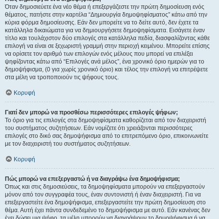
Όταν δημοσιεύετε ένα νέο θέμα ή επεξεργάζεστε την πρώτη δημοσίευση ενός
θέματος, πατήστε στην καρτέλα “Δημιουργία δημοψηφίσματος” κάτω από την
κύρια φόρμα δημοσίευσης. Εάν δεν μπορείτε να το δείτε αυτό, δεν έχετε τα
κατάλληλα δικαιώματα για να δημιουργήσετε δημοψηφίσματα. Εισάγετε έναν
τίτλο και τουλάχιστον δύο επιλογές στα κατάλληλα πεδία, διασφαλίζοντας κάθε
επιλογή να είναι σε ξεχωριστή γραμμή στην περιοχή κειμένου. Μπορείτε επίσης
να ορίσετε τον αριθμό των επιλογών ενός μέλους που μπορεί να επιλέξει
ψηφίζοντας κάτω από “Επιλογές ανά μέλος”, ένα χρονικό όριο ημερών για το
δημοψήφισμα, (0 για χωρίς χρονικό όριο) και τέλος την επιλογή να επιτρέψετε
στα μέλη να τροποποιούν τις ψήφους τους.
Κορυφή
Γιατί δεν μπορώ να προσθέσω περισσότερες επιλογές ψήφων;
Το όριο για τις επιλογές στα δημοψηφίσματα καθορίζεται από τον διαχειριστή
του συστήματος συζητήσεων. Εάν νομίζετε ότι χρειάζονται περισσότερες
επιλογές στο δικό σας δημοψήφισμα από το επιτρεπόμενο όριο, επικοινωνείτε
με τον διαχειριστή του συστήματος συζητήσεων.
Κορυφή
Πώς μπορώ να επεξεργαστώ ή να διαγράψω ένα δημοψήφισμα;
Όπως και στις δημοσιεύσεις, τα δημοψηφίσματα μπορούν να επεξεργαστούν
μόνον από τον συγγραφέα τους, έναν συντονιστή ή έναν διαχειριστή. Για να
επεξεργαστείτε ένα δημοψήφισμα, επεξεργαστείτε την πρώτη δημοσίευση στο
θέμα. Αυτή έχει πάντα συνδεδεμένο το δημοψήφισμα με αυτό. Εάν κανένας δεν
έχει δώσει μια ψήφο, τα μέλη μπορούν να διαγράψουν το δημοψήφισμα ή να