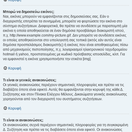
Κορυφή
Μπορώ να δημοσιεύω εικόνες;
Ναι, εικόνες μπορούν να εμφανίζονται στις δημοσιεύσεις σας. Εάν ο
διαχειριστής επιτρέπει τα συνημμένα, μπορείτε να φορτώσετε την εικόνα στο
σύστημα συζητήσεων. Διαφορετικά, θα πρέπει να συνδέσετε με παραπομπή μία
εικόνα η οποία αποθηκεύεται σε έναν δημόσια προσβάσιμο διακομιστή ιστού,
π.χ. http://www.example.com/my-picture.gif. Δεν μπορείτε να συνδέσετε εικόνες
οι οποίες αποθηκεύονται στο υπολογιστή σας τοπικά (εκτός εάν αυτός είναι
δημόσια προσπελάσιμος διακομιστής) ή εικόνες που είναι αποθηκευμένες πίσω
από μηχανισμούς πιστοποίησης, π.χ. λογαριασμοί ηλεκτρονικού ταχυδρομείου
hotmail ή yahoo, προστατευμένες με κωδικό πρόσβασης ιστοσελίδες, κλπ. Για
να εμφανιστεί η εικόνα χρησιμοποιήστε την ετικέτα [img].
Κορυφή
Τι είναι οι γενικές ανακοινώσεις;
Οι γενικές ανακοινώσεις περιέχουν σημαντικές πληροφορίες και πρέπει να τις
διαβάζετε όποτε είναι εφικτό. Αυτές θα εμφανίζονται στην κορυφή της κάθε Δ.
Συζήτησης και στον Πίνακα Ελέγχου Μέλους. Δικαιώματα γενικής ανακοίνωσης
χορηγούνται από τον διαχειριστή του συστήματος συζητήσεων.
Κορυφή
Τι είναι οι ανακοινώσεις;
Οι ανακοινώσεις συχνά περιέχουν σημαντικές πληροφορίες για τη συγκεκριμένη
Δ. Συζήτηση και πρέπει να τις διαβάσετε όποτε είναι εφικτό. Οι ανακοινώσεις