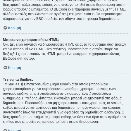
αντικείμενα σε μια δημοσίευση. Η χρήση του BBCode χορηγείται από τον
διαχειριστή, αλλά μπορεί επίσης να απενεργοποιηθεί σε μια δημοσίευση από τη
φόρμα υποβολής μηνύματος. Ο BBCode έχει παρόμοια σύνταξη με την HTML,
αλλά οι εντολές περικλείονται σε αγκύλες [ και ] αντί < και >. Για περισσότερες
πληροφορίες για τον BBCode δείτε τον οδηγό από τη φόρμα δημοσίευσης.
Κορυφή
Μπορώ να χρησιμοποιήσω HTML;
Όχι. Δεν είναι δυνατόν να δημοσιεύσετε HTML σε αυτό το σύστημα συζητήσεων
και να αποδοθεί ως HTML. Περισσότερη μορφοποίηση η οποία μπορεί να
διεξαχθεί χρησιμοποιώντας HTML μπορεί να εφαρμοστεί χρησιμοποιώντας
BBCode αντί αυτού.
Κορυφή
Τι είναι τα Smilies;
Τα Smilies, ή Emoticons, είναι μικρά εικονίδια τα οποία μπορούν να
χρησιμοποιηθούν για να εκφράσουν συναίσθημα χρησιμοποιώντας έναν
σύντομο κώδικα, π.χ. :) υποδηλώνει ευτυχισμένος, ενώ :( υποδηλώνει
λυπημένος. Η πλήρης λίστα των εικονιδίων μπορεί να εμφανιστεί στη φόρμα
δημοσίευσης. Προσπαθήστε να μη χρησιμοποιείτε καταχρηστικώς τα smilies,
καθώς μπορεί να καταστήσουν μια δημοσίευση μη αναγνώσιμη και κάποιος
συντονιστής ίσως να επεξεργαστεί ή να αφαιρέσει τη δημοσίευση ολόκληρη. Ο
διαχειριστής του συστήματος μπορεί επίσης να θέσει ένα όριο στον αριθμό των
smilies που μπορείτε να χρησιμοποιήσετε σε μια δημοσίευση.