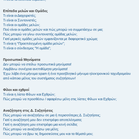
Επίπεδα μελών και Ομάδες
Τι είναι οι Διαχειριστές;
Τι είναι οι Συντονιστές;
Τι είναι οι ομάδες μελών;
Πού είναι οι ομάδες μελών και πώς μπορώ να συμμετάσχω σε μια;
Πώς μπορώ να γίνω συντονιστής ομάδας μελών;
Γιατί μερικές ομάδες μελών εμφανίζονται με διαφορετικό χρώμα;
Τι είναι η “Προεπιλεγμένη ομάδα μελών”;
Τι είναι ο σύνδεσμος "Η ομάδα”;
Προσωπικά Μηνύματα
Δεν μπορώ να στείλω προσωπικά μηνύματα!
Λαμβάνω συνέχεια ανεπιθύμητα μηνύματα!
Έχω λάβει ένα μήνυμα spam ή ένα προσβλητικό μήνυμα ηλεκτρονικού ταχυδρομείου
από κάποιο μέλος του συστήματος συζητήσεων!
Φίλοι και εχθροί
Τι είναι η λίστα Φίλων και Εχθρών;
Πώς μπορώ να προσθέσω / αφαιρέσω μέλη στις λίστες Φίλων και Εχθρών;
Αναζήτηση στις Δ. Συζητήσεις
Πώς μπορώ να αναζητήσω σε μια ή περισσότερες Δ. Συζητήσεις;
Γιατί η αναζήτησή μου δεν επιστρέφει αποτελέσματα;
Γιατί η αναζήτηση μου επιστρέφει μια κενή σελίδα;
Πώς μπορώ να αναζητήσω για μέλη;
Πώς μπορώ να βρω τις δημοσιεύσεις μου και τα θέματά μου;