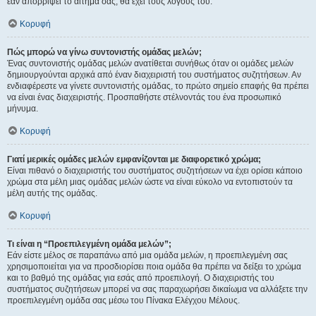
εάν απορρίψει το αίτημα σας, θα έχει τους λόγους του.
Κορυφή
Πώς μπορώ να γίνω συντονιστής ομάδας μελών;
Ένας συντονιστής ομάδας μελών ανατίθεται συνήθως όταν οι ομάδες μελών
δημιουργούνται αρχικά από έναν διαχειριστή του συστήματος συζητήσεων. Αν
ενδιαφέρεστε να γίνετε συντονιστής ομάδας, το πρώτο σημείο επαφής θα πρέπει
να είναι ένας διαχειριστής. Προσπαθήστε στέλνοντάς του ένα προσωπικό
μήνυμα.
Κορυφή
Γιατί μερικές ομάδες μελών εμφανίζονται με διαφορετικό χρώμα;
Είναι πιθανό ο διαχειριστής του συστήματος συζητήσεων να έχει ορίσει κάποιο
χρώμα στα μέλη μιας ομάδας μελών ώστε να είναι εύκολο να εντοπιστούν τα
μέλη αυτής της ομάδας.
Κορυφή
Τι είναι η “Προεπιλεγμένη ομάδα μελών”;
Εάν είστε μέλος σε παραπάνω από μια ομάδα μελών, η προεπιλεγμένη σας
χρησιμοποιείται για να προσδιορίσει ποια ομάδα θα πρέπει να δείξει το χρώμα
και το βαθμό της ομάδας για εσάς από προεπιλογή. Ο διαχειριστής του
συστήματος συζητήσεων μπορεί να σας παραχωρήσει δικαίωμα να αλλάξετε την
προεπιλεγμένη ομάδα σας μέσω του Πίνακα Ελέγχου Μέλους.