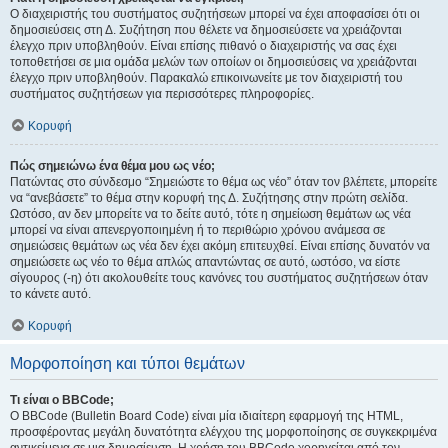
Ο διαχειριστής του συστήματος συζητήσεων μπορεί να έχει αποφασίσει ότι οι
δημοσιεύσεις στη Δ. Συζήτηση που θέλετε να δημοσιεύσετε να χρειάζονται
έλεγχο πριν υποβληθούν. Είναι επίσης πιθανό ο διαχειριστής να σας έχει
τοποθετήσει σε μια ομάδα μελών των οποίων οι δημοσιεύσεις να χρειάζονται
έλεγχο πριν υποβληθούν. Παρακαλώ επικοινωνείτε με τον διαχειριστή του
συστήματος συζητήσεων για περισσότερες πληροφορίες.
Κορυφή
Πώς σημειώνω ένα θέμα μου ως νέο;
Πατώντας στο σύνδεσμο “Σημειώστε το θέμα ως νέο” όταν τον βλέπετε, μπορείτε
να “ανεβάσετε” το θέμα στην κορυφή της Δ. Συζήτησης στην πρώτη σελίδα.
Ωστόσο, αν δεν μπορείτε να το δείτε αυτό, τότε η σημείωση θεμάτων ως νέα
μπορεί να είναι απενεργοποιημένη ή το περιθώριο χρόνου ανάμεσα σε
σημειώσεις θεμάτων ως νέα δεν έχει ακόμη επιτευχθεί. Είναι επίσης δυνατόν να
σημειώσετε ως νέο το θέμα απλώς απαντώντας σε αυτό, ωστόσο, να είστε
σίγουρος (-η) ότι ακολουθείτε τους κανόνες του συστήματος συζητήσεων όταν
το κάνετε αυτό.
Κορυφή
Μορφοποίηση και τύποι θεμάτων
Τι είναι ο BBCode;
Ο BBCode (Bulletin Board Code) είναι μία ιδιαίτερη εφαρμογή της HTML,
προσφέροντας μεγάλη δυνατότητα ελέγχου της μορφοποίησης σε συγκεκριμένα