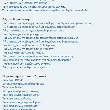
Πώς μπορώ να εμφανίσω ένα άβαταρ;
Τι είναι ο βαθμός μου και πώς μπορώ να τον αλλάξω;
Όταν πατάω στον σύνδεσμο email για ένα μέλος μου ζητάει να συνδεθώ;
Θέματα δημοσίευσης
Πώς μπορώ να δημιουργήσω ένα νέο θέμα ή να δημοσιεύσω μια απάντηση;
Πώς μπορώ να επεξεργαστώ ή να διαγράψω μια δημοσίευση;
Πώς προσθέτω μια υπογραφή στη δημοσίευση μου;
Πώς δημιουργώ ένα δημοψήφισμα;
Γιατί δεν μπορώ να προσθέσω περισσότερες επιλογές ψήφων;
Πώς μπορώ να επεξεργαστώ ή να διαγράψω ένα δημοψήφισμα;
Γιατί δεν έχω πρόσβαση σε μια Δ. Συζήτηση;
Γιατί δεν μπορώ να προσθέσω συνημμένα;
Γιατί έχω λάβει μια προειδοποίηση;
Πώς μπορώ να αναφέρω δημοσιεύσεις σε έναν συντονιστή;
Τι είναι το κουμπί “Αποθήκευση” στη δημοσίευση θέματος;
Γιατί η δημοσίευση χρειάζεται να εγκριθεί;
Πώς σημειώνω ένα θέμα μου ως νέο;
Μορφοποίηση και τύποι θεμάτων
Τι είναι ο BBCode;
Μπορώ να χρησιμοποιήσω HTML;
Τι είναι τα Smilies;
Μπορώ να δημοσιεύω εικόνες;
Τι είναι οι γενικές ανακοινώσεις;
Τι είναι οι ανακοινώσεις;
Τι είναι τα επισημασμένα θέματα;
Τι είναι τα κλειδωμένα θέματα;
Τι είναι τα εικονίδια θεμάτων;