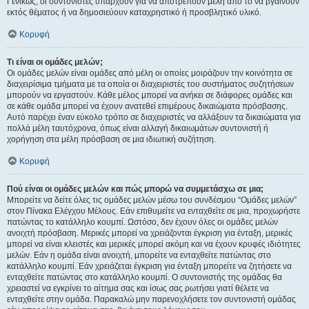
Γενικώς, οι συντονιστές υπάρχουν για να αποτρέπουν μέλη από το να βγαίνουν
εκτός θέματος ή να δημοσιεύουν καταχρηστικό ή προσβλητικό υλικό.
Κορυφή
Τι είναι οι ομάδες μελών;
Οι ομάδες μελών είναι ομάδες από μέλη οι οποίες μοιράζουν την κοινότητα σε
διαχειρίσιμα τμήματα με τα οποία οι διαχειριστές του συστήματος συζητήσεων
μπορούν να εργαστούν. Κάθε μέλος μπορεί να ανήκει σε διάφορες ομάδες και
σε κάθε ομάδα μπορεί να έχουν ανατεθεί επιμέρους δικαιώματα πρόσβασης.
Αυτό παρέχει έναν εύκολο τρόπο σε διαχειριστές να αλλάξουν τα δικαιώματα για
πολλά μέλη ταυτόχρονα, όπως είναι αλλαγή δικαιωμάτων συντονιστή ή
χορήγηση στα μέλη πρόσβαση σε μια ιδιωτική συζήτηση.
Κορυφή
Πού είναι οι ομάδες μελών και πώς μπορώ να συμμετάσχω σε μια;
Μπορείτε να δείτε όλες τις ομάδες μελών μέσω του συνδέσμου “Ομάδες μελών”
στον Πίνακα Ελέγχου Μέλους. Εάν επιθυμείτε να ενταχθείτε σε μια, προχωρήστε
πατώντας το κατάλληλο κουμπί. Ωστόσο, δεν έχουν όλες οι ομάδες μελών
ανοιχτή πρόσβαση. Μερικές μπορεί να χρειάζονται έγκριση για ένταξη, μερικές
μπορεί να είναι κλειστές και μερικές μπορεί ακόμη και να έχουν κρυφές ιδιότητες
μελών. Εάν η ομάδα είναι ανοιχτή, μπορείτε να ενταχθείτε πατώντας στο
κατάλληλο κουμπί. Εάν χρειάζεται έγκριση για ένταξη μπορείτε να ζητήσετε να
ενταχθείτε πατώντας στο κατάλληλο κουμπί. Ο συντονιστής της ομάδας θα
χρειαστεί να εγκρίνει το αίτημα σας και ίσως σας ρωτήσει γιατί θέλετε να
ενταχθείτε στην ομάδα. Παρακαλώ μην παρενοχλήσετε τον συντονιστή ομάδας