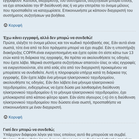
εγγραφούν. Κάποιος διαχειριστής του συστήματος συζητήσεων μπορεί επίσης
να έχει αποκλείσει την IP διεύθυνσή σας ή να μην επιτρέπει το όνομα μέλους
που προσπαθείτε να καταχωρίσετε. Επικοινωνήστε με κάποιον διαχειριστή του
συστήματος συζητήσεων για βοήθεια.
Κορυφή
Έχω κάνει εγγραφή, αλλά δεν μπορώ να συνδεθώ!
Πρώτα, ελέγξτε το όνομα μέλους και τον κωδικό πρόσβασής σας. Εάν αυτά είναι
σωστά, τότε ένα από τα δύο πράγματα μπορεί να έχει συμβεί. Εάν η υποστήριξη
διακήρυξης COPPA είναι ενεργοποιημένη και έχετε ορίσει ότι είστε κάτω των 13
ετών κατά τη διάρκεια της εγγραφής, θα πρέπει να ακολουθήσετε τις οδηγίες
που έχετε λάβει. Μερικά συστήματα συζητήσεων απαιτούν όλες οι νέες εγγραφές
να ενεργοποιούνται, είτε από εσάς είτε από τον διαχειριστή προκειμένου να
μπορέσετε να συνδεθείτε. Αυτή η πληροφορία υπήρχε κατά τη διάρκεια της
εγγραφής. Εάν έχετε λάβει ένα μήνυμα ηλεκτρονικού ταχυδρομείου,
ακολουθήστε τις οδηγίες. Εάν δεν λάβετε ένα μήνυμα ηλεκτρονικού
ταχυδρομείου, ενδεχομένως να έχετε δώσει μια λανθασμένη διεύθυνση
ηλεκτρονικού ταχυδρομείου ή το μήνυμα ηλεκτρονικού ταχυδρομείου, έχει
μπλοκαριστεί από κάποιο φίλτρο spam. Εάν είστε σίγουρος (-η) ότι η διεύθυνση
ηλεκτρονικού ταχυδρομείου που δώσατε είναι σωστή, προσπαθήστε να
επικοινωνήσετε με έναν διαχειριστή.
Κορυφή
Γιατί δεν μπορώ να συνδεθώ;
Υπάρχουν διάφοροι λόγοι για τους οποίους αυτό θα μπορούσε να συμβεί.