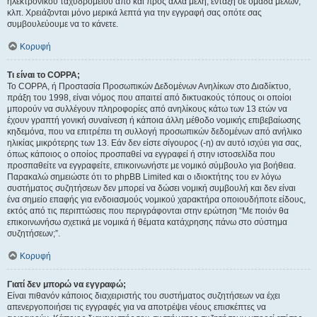
ηλεκτρονικού ταχυδρομείου από και προς άλλα μέλη, ένταξη σε ομάδα μελών,
κλπ. Χρειάζονται μόνο μερικά λεπτά για την εγγραφή σας οπότε σας
συμβουλεύουμε να το κάνετε.
Κορυφή
Τι είναι το COPPA;
Το COPPA, ή Προστασία Προσωπικών Δεδομένων Ανηλίκων στο Διαδίκτυο,
πράξη του 1998, είναι νόμος που απαιτεί από δικτυακούς τόπους οι οποίοι
μπορούν να συλλέγουν πληροφορίες από ανηλίκους κάτω των 13 ετών να
έχουν γραπτή γονική συναίνεση ή κάποια άλλη μέθοδο νομικής επιβεβαίωσης
κηδεμόνα, που να επιτρέπει τη συλλογή προσωπικών δεδομένων από ανήλικο
ηλικίας μικρότερης των 13. Εάν δεν είστε σίγουρος (-η) αν αυτό ισχύει για σας,
όπως κάποιος ο οποίος προσπαθεί να εγγραφεί ή στην ιστοσελίδα που
προσπαθείτε να εγγραφείτε, επικοινωνήστε με νομικό σύμβουλο για βοήθεια.
Παρακαλώ σημειώστε ότι το phpBB Limited και ο ιδιοκτήτης του εν λόγω
συστήματος συζητήσεων δεν μπορεί να δώσει νομική συμβουλή και δεν είναι
ένα σημείο επαφής για ενδοιασμούς νομικού χαρακτήρα οποιουδήποτε είδους,
εκτός από τις περιπτώσεις που περιγράφονται στην ερώτηση “Με ποιόν θα
επικοινωνήσω σχετικά με νομικά ή θέματα κατάχρησης πάνω στο σύστημα
συζητήσεων;”.
Κορυφή
Γιατί δεν μπορώ να εγγραφώ;
Είναι πιθανόν κάποιος διαχειριστής του συστήματος συζητήσεων να έχει
απενεργοποιήσει τις εγγραφές για να αποτρέψει νέους επισκέπτες να