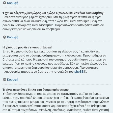
Κορυφή
Έχω αλλάξει τη ζώνη ώρας και η ώρα εξακολουθεί να είναι λανθασμένη!
Εάν είστε σίγουρος (-η) ότι έχετε ρυθμίσει τη ζώνη ώρας σωστά και η ώρα
εξακολουθεί να είναι λανθασμένη, τότε ή ώρα που είναι αποθηκευμένη στο
ρολόι του διακομιστή είναι εσφαλμένη. Παρακαλώ να ειδοποιήσετε κάποιον
διαχειριστή για να διορθώσει το πρόβλημα.
Κορυφή
Η γλώσσα μου δεν είναι στη λίστα!
Είτε ο διαχειριστής δεν έχει εγκαταστήσει τη γλώσσα σας ή κανείς δεν έχει
μεταφράσει αυτό το σύστημα συζητήσεων στη γλώσσα σας. Προσπαθήστε να
ζητήσετε από κάποιον διαχειριστή του συστήματος συζητήσεων αν μπορεί να
εγκαταστήσει το πακέτο γλώσσας που χρειάζεστε. Εάν το πακέτο γλώσσας δεν
υπάρχει, μπορείτε να δημιουργήσετε μια νέα μετάφραση. Περισσότερες
πληροφορίες μπορείτε να βρείτε στην ιστοσελίδα του
phpBB
®.
Κορυφή
Τι είναι οι εικόνες δίπλα στο όνομα χρήστη μου;
Υπάρχουν δύο εικόνες οι οποίες μπορεί να εμφανιστούν μαζί με το όνομα
μέλους στην προβολή δημοσιεύσεων. Μια από αυτές μπορεί να είναι μια εικόνα
που σχετίζεται με το βαθμό σας, γενικώς με τη μορφή των άστρων, τετραγώνων
ή κουκίδων, υποδεικνύοντας πόσες δημοσιεύσεις έχετε κάνει ή το αξίωμα σας
στο σύστημα συζητήσεων. Μια άλλη, συνήθως μεγαλύτερη, εικόνα είναι γνωστή