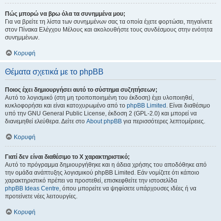
Πώς μπορώ να βρω όλα τα συνημμένα μου;
Για να βρείτε τη λίστα των συνημμένων σας τα οποία έχετε φορτώσει, πηγαίνετε
στον Πίνακα Ελέγχου Μέλους και ακολουθήστε τους συνδέσμους στην ενότητα
συνημμένων.
Κορυφή
Θέματα σχετικά με το phpBB
Ποιος έχει δημιουργήσει αυτό το σύστημα συζητήσεων;
Αυτό το λογισμικό (στη μη τροποποιημένη του έκδοση) έχει υλοποιηθεί,
κυκλοφορήσει και είναι κατοχυρωμένο από το
phpBB Limited
. Είναι διαθέσιμο
υπό την GNU General Public License, έκδοση 2 (GPL-2.0) και μπορεί να
διανεμηθεί ελεύθερα. Δείτε στο
About phpBB
για περισσότερες λεπτομέρειες.
Κορυφή
Γιατί δεν είναι διαθέσιμο το Χ χαρακτηριστικό;
Αυτό το πρόγραμμα δημιουργήθηκε και η άδεια χρήσης του αποδόθηκε από
την ομάδα ανάπτυξης λογισμικού phpBB Limited. Εάν νομίζετε ότι κάποιο
χαρακτηριστικό πρέπει να προστεθεί, επισκεφθείτε την ιστοσελίδα
phpBB Ideas Centre
, όπου μπορείτε να ψηφίσετε υπάρχουσες ιδέες ή να
προτείνετε νέες λειτουργίες.
Κορυφή