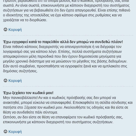
Πρώτον, βεβαιωθείτε ότι το όνομα μέλους και ο κωδικός πρόσβασής σας είναι
σωστά. Αν είναι σωστά, επικοινωνήστε με κάποιον διαχειριστή του συστήματος
συζητήσεων για να βεβαιωθείτε ότι δεν έχετε απαγορευθεί. Είναι επίσης πιθανό
ο ιδιοκτήτης της ιστοσελίδας να έχει κάποιο σφάλμα στις ρυθμίσεις και να
χρειάζεται να το διορθώσει.
Κορυφή
Έχω εγγραφεί κατά το παρελθόν αλλά δεν μπορώ να συνδεθώ πλέον!
Είναι πιθανό κάποιος διαχειριστής να απενεργοποίησε ή να διέγραψε τον
λογαριασμό σας για κάποιο λόγο. Επίσης, πολλά συστήματα συζητήσεων
απομακρύνουν μέλη περιοδικά που δεν έχουν δημοσιεύσει μηνύματα για
μεγάλο χρονικό διάστημα για να μειώσουν το μέγεθος της βάσης δεδομένων.
Εάν αυτό συμβαίνει, προσπαθήστε να εγγραφείτε ξανά και να εμπλακείτε στις
δημόσιες συζητήσεις.
Κορυφή
Έχω ξεχάσει τον κωδικό μου!
Μην πανικοβάλλεστε! Αν και ο κωδικός πρόσβασής σας δεν μπορεί να
ανακτηθεί, μπορεί εύκολα να επαναφερθεί. Επισκεφθείτε τη σελίδα σύνδεσης και
πατήστε στο
Ξέχασα τον κωδικό μου
. Ακολουθήστε τις οδηγίες και θα είστε σε
θέση να συνδεθείτε πάλι σύντομα.
Ωστόσο, αν δεν είστε σε θέση να επαναφέρετε τον κωδικό πρόσβασής σας,
επικοινωνήστε με κάποιον διαχειριστή του συστήματος συζητήσεων.
Κορυφή