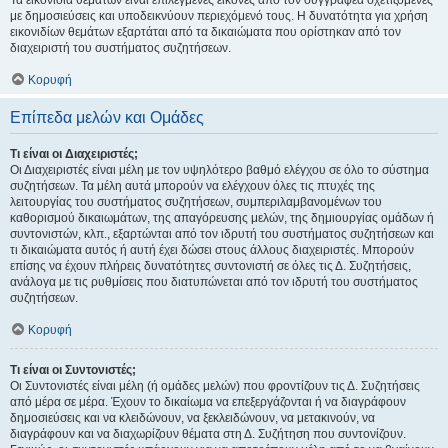
Τα εικονίδια θεμάτων είναι επιλεγμένες εικόνες από τον συγγραφέα σχετιζόμενες
με δημοσιεύσεις και υποδεικνύουν περιεχόμενό τους. Η δυνατότητα για χρήση
εικονιδίων θεμάτων εξαρτάται από τα δικαιώματα που ορίστηκαν από τον
διαχειριστή του συστήματος συζητήσεων.
Κορυφή
Επίπεδα μελών και Ομάδες
Τι είναι οι Διαχειριστές;
Οι Διαχειριστές είναι μέλη με τον υψηλότερο βαθμό ελέγχου σε όλο το σύστημα
συζητήσεων. Τα μέλη αυτά μπορούν να ελέγχουν όλες τις πτυχές της
λειτουργίας του συστήματος συζητήσεων, συμπεριλαμβανομένων του
καθορισμού δικαιωμάτων, της απαγόρευσης μελών, της δημιουργίας ομάδων ή
συντονιστών, κλπ., εξαρτώνται από τον ιδρυτή του συστήματος συζητήσεων και
τι δικαιώματα αυτός ή αυτή έχει δώσει στους άλλους διαχειριστές. Μπορούν
επίσης να έχουν πλήρεις δυνατότητες συντονιστή σε όλες τις Δ. Συζητήσεις,
ανάλογα με τις ρυθμίσεις που διατυπώνεται από τον ιδρυτή του συστήματος
συζητήσεων.
Κορυφή
Τι είναι οι Συντονιστές;
Οι Συντονιστές είναι μέλη (ή ομάδες μελών) που φροντίζουν τις Δ. Συζητήσεις
από μέρα σε μέρα. Έχουν το δικαίωμα να επεξεργάζονται ή να διαγράφουν
δημοσιεύσεις και να κλειδώνουν, να ξεκλειδώνουν, να μετακινούν, να
διαγράφουν και να διαχωρίζουν θέματα στη Δ. Συζήτηση που συντονίζουν.