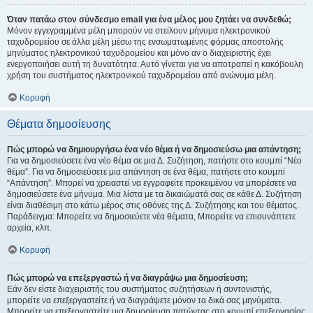
Όταν πατάω στον σύνδεσμο email για ένα μέλος μου ζητάει να συνδεθώ;
Μόνον εγγεγραμμένα μέλη μπορούν να στείλουν μήνυμα ηλεκτρονικού
ταχυδρομείου σε άλλα μέλη μέσω της ενσωματωμένης φόρμας αποστολής
μηνύματος ηλεκτρονικού ταχυδρομείου και μόνο αν ο διαχειριστής έχει
ενεργοποιήσει αυτή τη δυνατότητα. Αυτό γίνεται για να αποτραπεί η κακόβουλη
χρήση του συστήματος ηλεκτρονικού ταχυδρομείου από ανώνυμα μέλη.
Κορυφή
Θέματα δημοσίευσης
Πώς μπορώ να δημιουργήσω ένα νέο θέμα ή να δημοσιεύσω μια απάντηση;
Για να δημοσιεύσετε ένα νέο θέμα σε μια Δ. Συζήτηση, πατήστε στο κουμπί “Νέο
θέμα”. Για να δημοσιεύσετε μια απάντηση σε ένα θέμα, πατήστε στο κουμπί
“Απάντηση”. Μπορεί να χρειαστεί να εγγραφείτε προκειμένου να μπορέσετε να
δημοσιεύσετε ένα μήνυμα. Μια λίστα με τα δικαιώματά σας σε κάθε Δ. Συζήτηση
είναι διαθέσιμη στο κάτω μέρος στις οθόνες της Δ. Συζήτησης και του θέματος.
Παράδειγμα: Μπορείτε να δημοσιεύετε νέα θέματα, Μπορείτε να επισυνάπτετε
αρχεία, κλπ.
Κορυφή
Πώς μπορώ να επεξεργαστώ ή να διαγράψω μια δημοσίευση;
Εάν δεν είστε διαχειριστής του συστήματος συζητήσεων ή συντονιστής,
μπορείτε να επεξεργαστείτε ή να διαγράψετε μόνον τα δικά σας μηνύματα.
Μπορείτε να επεξεργαστείτε μια δημοσίευση πατώντας στο κουμπί επεξεργασίας