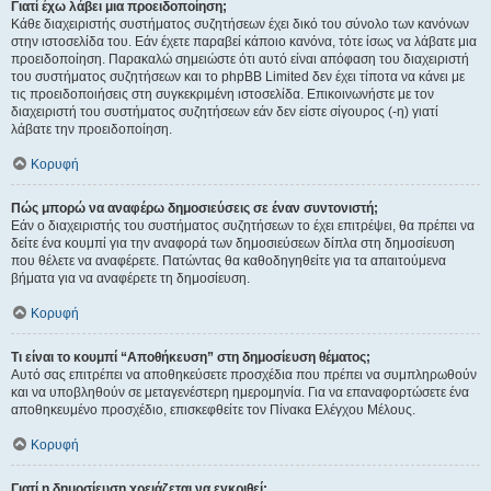
Γιατί έχω λάβει μια προειδοποίηση;
Κάθε διαχειριστής συστήματος συζητήσεων έχει δικό του σύνολο των κανόνων
στην ιστοσελίδα του. Εάν έχετε παραβεί κάποιο κανόνα, τότε ίσως να λάβατε μια
προειδοποίηση. Παρακαλώ σημειώστε ότι αυτό είναι απόφαση του διαχειριστή
του συστήματος συζητήσεων και το phpBB Limited δεν έχει τίποτα να κάνει με
τις προειδοποιήσεις στη συγκεκριμένη ιστοσελίδα. Επικοινωνήστε με τον
διαχειριστή του συστήματος συζητήσεων εάν δεν είστε σίγουρος (-η) γιατί
λάβατε την προειδοποίηση.
Κορυφή
Πώς μπορώ να αναφέρω δημοσιεύσεις σε έναν συντονιστή;
Εάν ο διαχειριστής του συστήματος συζητήσεων το έχει επιτρέψει, θα πρέπει να
δείτε ένα κουμπί για την αναφορά των δημοσιεύσεων δίπλα στη δημοσίευση
που θέλετε να αναφέρετε. Πατώντας θα καθοδηγηθείτε για τα απαιτούμενα
βήματα για να αναφέρετε τη δημοσίευση.
Κορυφή
Τι είναι το κουμπί “Αποθήκευση” στη δημοσίευση θέματος;
Αυτό σας επιτρέπει να αποθηκεύσετε προσχέδια που πρέπει να συμπληρωθούν
και να υποβληθούν σε μεταγενέστερη ημερομηνία. Για να επαναφορτώσετε ένα
αποθηκευμένο προσχέδιο, επισκεφθείτε τον Πίνακα Ελέγχου Μέλους.
Κορυφή
Γιατί η δημοσίευση χρειάζεται να εγκριθεί;