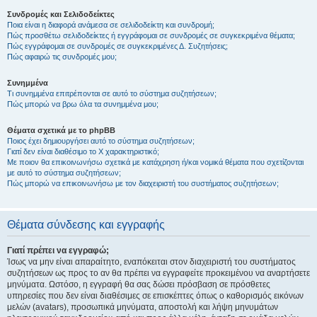
Συνδρομές και Σελιδοδείκτες
Ποια είναι η διαφορά ανάμεσα σε σελιδοδείκτη και συνδρομή;
Πώς προσθέτω σελιδοδείκτες ή εγγράφομαι σε συνδρομές σε συγκεκριμένα θέματα;
Πώς εγγράφομαι σε συνδρομές σε συγκεκριμένες Δ. Συζητήσεις;
Πώς αφαιρώ τις συνδρομές μου;
Συνημμένα
Τι συνημμένα επιτρέπονται σε αυτό το σύστημα συζητήσεων;
Πώς μπορώ να βρω όλα τα συνημμένα μου;
Θέματα σχετικά με το phpBB
Ποιος έχει δημιουργήσει αυτό το σύστημα συζητήσεων;
Γιατί δεν είναι διαθέσιμο το Χ χαρακτηριστικό;
Με ποιον θα επικοινωνήσω σχετικά με κατάχρηση ή/και νομικά θέματα που σχετίζονται
με αυτό το σύστημα συζητήσεων;
Πώς μπορώ να επικοινωνήσω με τον διαχειριστή του συστήματος συζητήσεων;
Θέματα σύνδεσης και εγγραφής
Γιατί πρέπει να εγγραφώ;
Ίσως να μην είναι απαραίτητο, εναπόκειται στον διαχειριστή του συστήματος
συζητήσεων ως προς το αν θα πρέπει να εγγραφείτε προκειμένου να αναρτήσετε
μηνύματα. Ωστόσο, η εγγραφή θα σας δώσει πρόσβαση σε πρόσθετες
υπηρεσίες που δεν είναι διαθέσιμες σε επισκέπτες όπως ο καθορισμός εικόνων
μελών (avatars), προσωπικά μηνύματα, αποστολή και λήψη μηνυμάτων