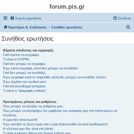
forum.pis.gr
Συχνές ερωτήσεις
Σύνδεση
Α
Ευρετήριο Δ. Συζήτησης
Συνήθεις ερωτήσεις
ν
Συνήθεις ερωτήσεις
α
ζ
Θέματα σύνδεσης και εγγραφής
Γιατί πρέπει να εγγραφώ;
ή
Τι είναι το COPPA;
τ
Γιατί δεν μπορώ να εγγραφώ;
Έχω κάνει εγγραφή, αλλά δεν μπορώ να συνδεθώ!
η
Γιατί δεν μπορώ να συνδεθώ;
Έχω εγγραφεί κατά το παρελθόν αλλά δεν μπορώ να συνδεθώ πλέον!
σ
Έχω ξεχάσει τον κωδικό μου!
η
Γιατί αποσυνδέομαι αυτόματα;
Τι κάνει η “Διαγραφή cookies”;
Προτιμήσεις μέλους και ρυθμίσεις
Πώς μπορώ να αλλάξω τις ρυθμίσεις μου;
Πώς μπορώ να αποτρέψω την εμφάνιση του ονόματος μου στη λίστα μελών σε
σύνδεση;
Η ώρα δεν είναι σωστή!
Έχω αλλάξει τη ζώνη ώρας και η ώρα εξακολουθεί να είναι λανθασμένη!
Η γλώσσα μου δεν είναι στη λίστα!
Τι είναι οι εικόνες δίπλα στο όνομα χρήστη μου;