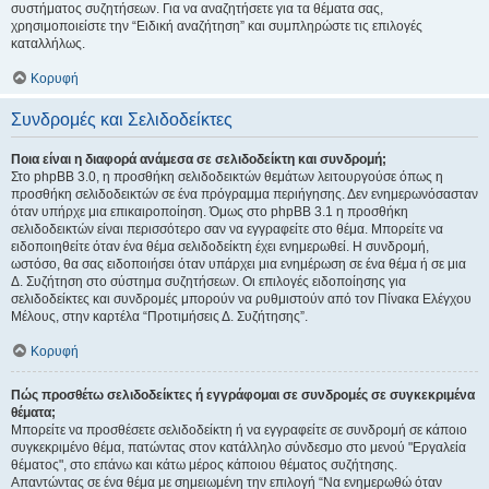
συστήματος συζητήσεων. Για να αναζητήσετε για τα θέματα σας,
χρησιμοποιείστε την “Ειδική αναζήτηση” και συμπληρώστε τις επιλογές
καταλλήλως.
Κορυφή
Συνδρομές και Σελιδοδείκτες
Ποια είναι η διαφορά ανάμεσα σε σελιδοδείκτη και συνδρομή;
Στο phpBB 3.0, η προσθήκη σελιδοδεικτών θεμάτων λειτουργούσε όπως η
προσθήκη σελιδοδεικτών σε ένα πρόγραμμα περιήγησης. Δεν ενημερωνόσασταν
όταν υπήρχε μια επικαιροποίηση. Όμως στο phpBB 3.1 η προσθήκη
σελιδοδεικτών είναι περισσότερο σαν να εγγραφείτε στο θέμα. Μπορείτε να
ειδοποιηθείτε όταν ένα θέμα σελιδοδείκτη έχει ενημερωθεί. Η συνδρομή,
ωστόσο, θα σας ειδοποιήσει όταν υπάρχει μια ενημέρωση σε ένα θέμα ή σε μια
Δ. Συζήτηση στο σύστημα συζητήσεων. Οι επιλογές ειδοποίησης για
σελιδοδείκτες και συνδρομές μπορούν να ρυθμιστούν από τον Πίνακα Ελέγχου
Μέλους, στην καρτέλα “Προτιμήσεις Δ. Συζήτησης”.
Κορυφή
Πώς προσθέτω σελιδοδείκτες ή εγγράφομαι σε συνδρομές σε συγκεκριμένα
θέματα;
Μπορείτε να προσθέσετε σελιδοδείκτη ή να εγγραφείτε σε συνδρομή σε κάποιο
συγκεκριμένο θέμα, πατώντας στον κατάλληλο σύνδεσμο στο μενού "Εργαλεία
θέματος", στο επάνω και κάτω μέρος κάποιου θέματος συζήτησης.
Απαντώντας σε ένα θέμα με σημειωμένη την επιλογή “Να ενημερωθώ όταν