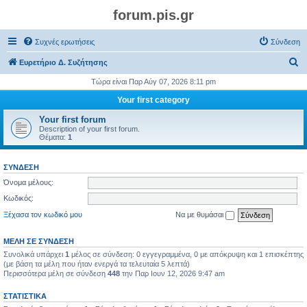
forum.pis.gr
Συχνές ερωτήσεις
Σύνδεση
Α
Ευρετήριο Δ. Συζήτησης
ν
Τώρα είναι Παρ Αύγ 07, 2026 8:11 pm
α
Your first category
ζ
Your first forum
ή
Description of your first forum.
Θέματα:
1
τ
η
ΣΎΝΔΕΣΗ
σ
Όνομα μέλους:
η
Κωδικός:
Ξέχασα τον κωδικό μου
Να με θυμάσαι
ΜΈΛΗ ΣΕ ΣΎΝΔΕΣΗ
Συνολικά υπάρχει
1
μέλος σε σύνδεση: 0 εγγεγραμμένα, 0 με απόκρυψη και 1 επισκέπτης
(με βάση τα μέλη που ήταν ενεργά τα τελευταία 5 λεπτά)
Περισσότερα μέλη σε σύνδεση
448
την Παρ Ιουν 12, 2026 9:47 am
ΣΤΑΤΙΣΤΙΚΆ