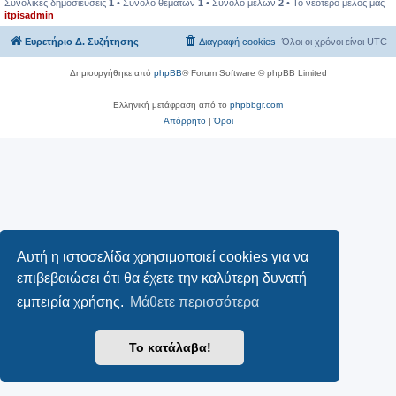
Συνολικές δημοσιεύσεις
1
• Σύνολο θεμάτων
1
• Σύνολο μελών
2
• Το νεότερο μέλος μας
itpisadmin
Ευρετήριο Δ. Συζήτησης
Διαγραφή cookies
Όλοι οι χρόνοι είναι
UTC
Δημιουργήθηκε από
phpBB
® Forum Software © phpBB Limited
Ελληνική μετάφραση από το
phpbbgr.com
Απόρρητο
|
Όροι
Αυτή η ιστοσελίδα χρησιμοποιεί cookies για να
επιβεβαιώσει ότι θα έχετε την καλύτερη δυνατή
εμπειρία χρήσης.
Μάθετε περισσότερα
Το κατάλαβα!