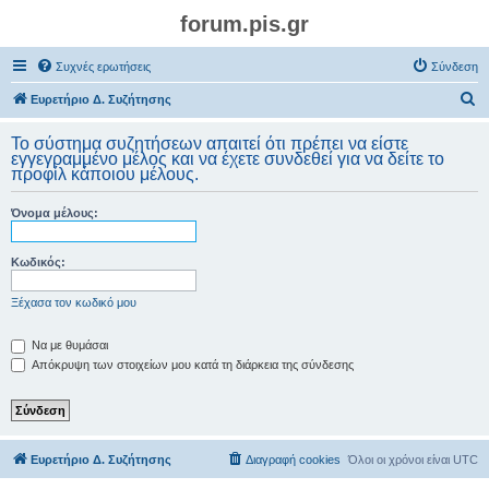
forum.pis.gr
Συχνές ερωτήσεις
Σύνδεση
Α
Ευρετήριο Δ. Συζήτησης
ν
Το σύστημα συζητήσεων απαιτεί ότι πρέπει να είστε
α
εγγεγραμμένο μέλος και να έχετε συνδεθεί για να δείτε το
προφίλ κάποιου μέλους.
ζ
ή
Όνομα μέλους:
τ
η
Κωδικός:
σ
Ξέχασα τον κωδικό μου
η
Να με θυμάσαι
Απόκρυψη των στοιχείων μου κατά τη διάρκεια της σύνδεσης
Ευρετήριο Δ. Συζήτησης
Διαγραφή cookies
Όλοι οι χρόνοι είναι
UTC