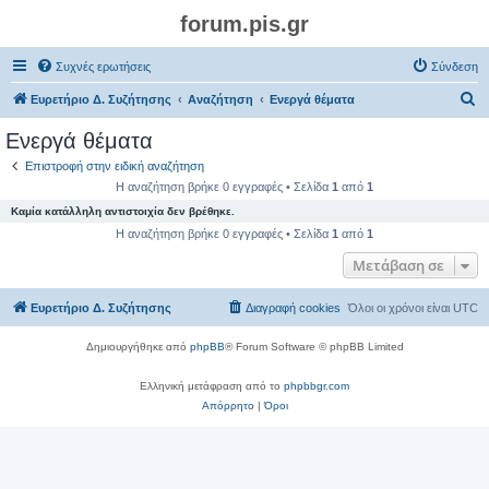
forum.pis.gr
Συχνές ερωτήσεις
Σύνδεση
Α
Ευρετήριο Δ. Συζήτησης
Αναζήτηση
Ενεργά θέματα
ν
Ενεργά θέματα
α
Επιστροφή στην ειδική αναζήτηση
ζ
Η αναζήτηση βρήκε 0 εγγραφές • Σελίδα
1
από
1
ή
Καμία κατάλληλη αντιστοιχία δεν βρέθηκε.
τ
Η αναζήτηση βρήκε 0 εγγραφές • Σελίδα
1
από
1
η
Μετάβαση σε
σ
Ευρετήριο Δ. Συζήτησης
Διαγραφή cookies
Όλοι οι χρόνοι είναι
UTC
η
Δημιουργήθηκε από
phpBB
® Forum Software © phpBB Limited
Ελληνική μετάφραση από το
phpbbgr.com
Απόρρητο
|
Όροι