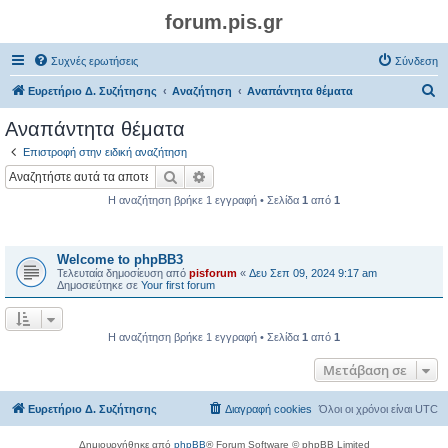
forum.pis.gr
Συχνές ερωτήσεις
Σύνδεση
Α
Ευρετήριο Δ. Συζήτησης
Αναζήτηση
Αναπάντητα θέματα
ν
Αναπάντητα θέματα
α
Επιστροφή στην ειδική αναζήτηση
ζ
Αναζήτηση
Ειδική αναζήτηση
ή
Η αναζήτηση βρήκε 1 εγγραφή • Σελίδα
1
από
1
τ
Θέματα
η
Welcome to phpBB3
σ
Τελευταία δημοσίευση από
pisforum
«
Δευ Σεπ 09, 2024 9:17 am
η
Δημοσιεύτηκε σε
Your first forum
Η αναζήτηση βρήκε 1 εγγραφή • Σελίδα
1
από
1
Μετάβαση σε
Ευρετήριο Δ. Συζήτησης
Διαγραφή cookies
Όλοι οι χρόνοι είναι
UTC
Δημιουργήθηκε από
phpBB
® Forum Software © phpBB Limited