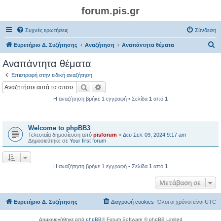
forum.pis.gr
Συχνές ερωτήσεις
Σύνδεση
Α
Ευρετήριο Δ. Συζήτησης
Αναζήτηση
Αναπάντητα θέματα
ν
Αναπάντητα θέματα
α
Επιστροφή στην ειδική αναζήτηση
ζ
Αναζήτηση
Ειδική αναζήτηση
ή
Η αναζήτηση βρήκε 1 εγγραφή • Σελίδα
1
από
1
τ
Θέματα
η
Welcome to phpBB3
σ
Τελευταία δημοσίευση από
pisforum
«
Δευ Σεπ 09, 2024 9:17 am
η
Δημοσιεύτηκε σε
Your first forum
Η αναζήτηση βρήκε 1 εγγραφή • Σελίδα
1
από
1
Μετάβαση σε
Ευρετήριο Δ. Συζήτησης
Διαγραφή cookies
Όλοι οι χρόνοι είναι
UTC
Δημιουργήθηκε από
phpBB
® Forum Software © phpBB Limited