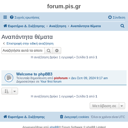
forum.pis.gr
Συχνές ερωτήσεις
Σύνδεση
Α
Ευρετήριο Δ. Συζήτησης
Αναζήτηση
Αναπάντητα θέματα
ν
Αναπάντητα θέματα
α
Επιστροφή στην ειδική αναζήτηση
ζ
Αναζήτηση
Ειδική αναζήτηση
ή
Η αναζήτηση βρήκε 1 εγγραφή • Σελίδα
1
από
1
τ
Θέματα
η
Welcome to phpBB3
σ
Τελευταία δημοσίευση από
pisforum
«
Δευ Σεπ 09, 2024 9:17 am
η
Δημοσιεύτηκε σε
Your first forum
Η αναζήτηση βρήκε 1 εγγραφή • Σελίδα
1
από
1
Μετάβαση σε
Ευρετήριο Δ. Συζήτησης
Διαγραφή cookies
Όλοι οι χρόνοι είναι
UTC
Δημιουργήθηκε από
phpBB
® Forum Software © phpBB Limited