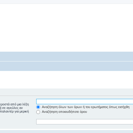
ροστά από μια λέξη
Αναζήτηση όλων των όρων ή του ερωτήματος όπως εισήχθη
ε
|
σε αγκύλες αν
μπαλαντέρ για μερική
Αναζήτηση οποιουδήποτε όρου