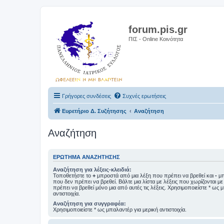
forum.pis.gr
ΠΙΣ - Online Κοινότητα
Γρήγορες συνδέσεις
Συχνές ερωτήσεις
Ευρετήριο Δ. Συζήτησης
Αναζήτηση
Αναζήτηση
ΕΡΏΤΗΜΑ ΑΝΑΖΉΤΗΣΗΣ
Αναζήτηση για λέξεις-κλειδιά:
Τοποθετήστε το
+
μπροστά από μια λέξη που πρέπει να βρεθεί και
-
μπ
που δεν πρέπει να βρεθεί. Βάλτε μια λίστα με λέξεις που χωρίζονται μ
πρέπει να βρεθεί μόνο μια από αυτές τις λέξεις. Χρησιμοποιείστε * ως 
αντιστοιχία.
Αναζήτηση για συγγραφέα:
Χρησιμοποιείστε * ως μπαλαντέρ για μερική αντιστοιχία.