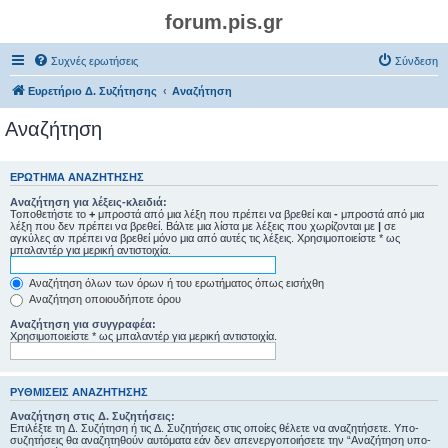
forum.pis.gr
Συχνές ερωτήσεις
Σύνδεση
Ευρετήριο Δ. Συζήτησης
Αναζήτηση
Αναζήτηση
ΕΡΏΤΗΜΑ ΑΝΑΖΉΤΗΣΗΣ
Αναζήτηση για λέξεις-κλειδιά:
Τοποθετήστε το
+
μπροστά από μια λέξη που πρέπει να βρεθεί και
-
μπροστά από μια
λέξη που δεν πρέπει να βρεθεί. Βάλτε μια λίστα με λέξεις που χωρίζονται με
|
σε
αγκύλες αν πρέπει να βρεθεί μόνο μια από αυτές τις λέξεις. Χρησιμοποιείστε * ως
μπαλαντέρ για μερική αντιστοιχία.
Αναζήτηση όλων των όρων ή του ερωτήματος όπως εισήχθη
Αναζήτηση οποιουδήποτε όρου
Αναζήτηση για συγγραφέα:
Χρησιμοποιείστε * ως μπαλαντέρ για μερική αντιστοιχία.
ΡΥΘΜΊΣΕΙΣ ΑΝΑΖΉΤΗΣΗΣ
Αναζήτηση στις Δ. Συζητήσεις:
Επιλέξτε τη Δ. Συζήτηση ή τις Δ. Συζητήσεις στις οποίες θέλετε να αναζητήσετε. Υπο-
συζητήσεις θα αναζητηθούν αυτόματα εάν δεν απενεργοποιήσετε την “Αναζήτηση υπο-