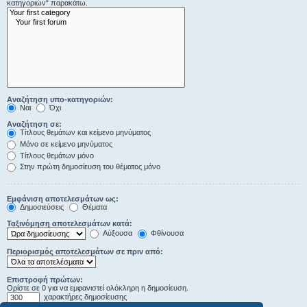
κατηγοριών“ παρακάτω.
Αναζήτηση υπο-κατηγοριών:
Ναι
Όχι
Αναζήτηση σε:
Τίτλους θεμάτων και κείμενο μηνύματος
Μόνο σε κείμενο μηνύματος
Τίτλους θεμάτων μόνο
Στην πρώτη δημοσίευση του θέματος μόνο
Εμφάνιση αποτελεσμάτων ως:
Δημοσιεύσεις
Θέματα
Ταξινόμηση αποτελεσμάτων κατά:
Αύξουσα
Φθίνουσα
Περιορισμός αποτελεσμάτων σε πριν από:
Επιστροφή πρώτων:
Ορίστε σε 0 για να εμφανιστεί ολόκληρη η δημοσίευση.
χαρακτήρες δημοσίευσης