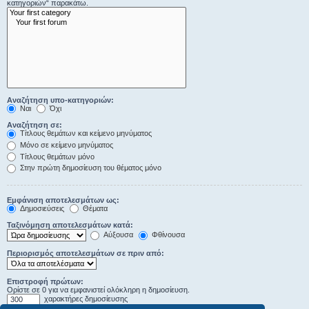
κατηγοριών“ παρακάτω.
Αναζήτηση υπο-κατηγοριών:
Ναι
Όχι
Αναζήτηση σε:
Τίτλους θεμάτων και κείμενο μηνύματος
Μόνο σε κείμενο μηνύματος
Τίτλους θεμάτων μόνο
Στην πρώτη δημοσίευση του θέματος μόνο
Εμφάνιση αποτελεσμάτων ως:
Δημοσιεύσεις
Θέματα
Ταξινόμηση αποτελεσμάτων κατά:
Αύξουσα
Φθίνουσα
Περιορισμός αποτελεσμάτων σε πριν από:
Επιστροφή πρώτων:
Ορίστε σε 0 για να εμφανιστεί ολόκληρη η δημοσίευση.
χαρακτήρες δημοσίευσης