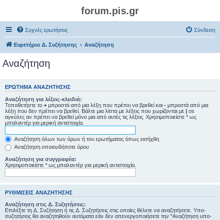
forum.pis.gr
Συχνές ερωτήσεις
Σύνδεση
Ευρετήριο Δ. Συζήτησης
Αναζήτηση
Αναζήτηση
ΕΡΏΤΗΜΑ ΑΝΑΖΉΤΗΣΗΣ
Αναζήτηση για λέξεις-κλειδιά:
Τοποθετήστε το
+
μπροστά από μια λέξη που πρέπει να βρεθεί και
-
μπροστά από μια
λέξη που δεν πρέπει να βρεθεί. Βάλτε μια λίστα με λέξεις που χωρίζονται με
|
σε
αγκύλες αν πρέπει να βρεθεί μόνο μια από αυτές τις λέξεις. Χρησιμοποιείστε * ως
μπαλαντέρ για μερική αντιστοιχία.
Αναζήτηση όλων των όρων ή του ερωτήματος όπως εισήχθη
Αναζήτηση οποιουδήποτε όρου
Αναζήτηση για συγγραφέα:
Χρησιμοποιείστε * ως μπαλαντέρ για μερική αντιστοιχία.
ΡΥΘΜΊΣΕΙΣ ΑΝΑΖΉΤΗΣΗΣ
Αναζήτηση στις Δ. Συζητήσεις:
Επιλέξτε τη Δ. Συζήτηση ή τις Δ. Συζητήσεις στις οποίες θέλετε να αναζητήσετε. Υπο-
συζητήσεις θα αναζητηθούν αυτόματα εάν δεν απενεργοποιήσετε την “Αναζήτηση υπο-