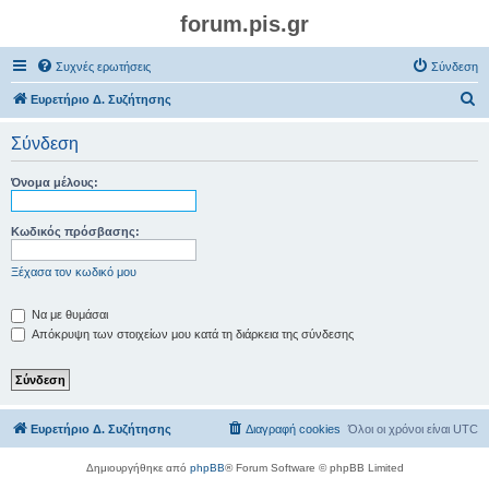
forum.pis.gr
Συχνές ερωτήσεις
Σύνδεση
Α
Ευρετήριο Δ. Συζήτησης
ν
Σύνδεση
α
ζ
Όνομα μέλους:
ή
τ
Κωδικός πρόσβασης:
η
Ξέχασα τον κωδικό μου
σ
η
Να με θυμάσαι
Απόκρυψη των στοιχείων μου κατά τη διάρκεια της σύνδεσης
Ευρετήριο Δ. Συζήτησης
Διαγραφή cookies
Όλοι οι χρόνοι είναι
UTC
Δημιουργήθηκε από
phpBB
® Forum Software © phpBB Limited