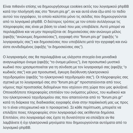
Είναι πιθανόν επίσης να δημιουργήσουμε cookies εκτός του λογισμικού phpBB
κατά την πλοήγησή σας στο “forum.pis.gr”, αν και αυτά είναι έξω από το πεδίο
αυτού του εγγράφου, το οποίο καλύπτει μόνο τις σελίδες που δημιουργούνται
από το λογισμικό phpBB. Ο δεύτερος τρόπος με τον οποίο συλλέγουμε τις
πληροφορίες σας είναι με βάση το υλικό που μας υποβάλετε. Αυτό μπορεί να
περιλαμβάνει και να μην περιορίζεται σε: δημοσιεύσεις σαν ανώνυμο μέλος
(εφεξής “ανώνυμες δημοσιεύσεις”), εγγραφή στο “forum.pis.gr” (εφεξής “ο
λογαριασμός σας”) και δημοσιεύσεις που υποβάλετε μετά την εγγραφή και ενώ
είστε συνδεδεμένος (εφεξής “οι δημοσιεύσεις σας”).
Ο λογαριασμός σας θα περιλαμβάνει ως ελάχιστα στοιχεία ένα μοναδικά
αναγνωρίσιμο όνομα (εφεξής “το όνομα μέλους”), ένα προσωπικό μυστικό
κωδικό που χρησιμοποιείται για τη σύνδεση με τον λογαριασμό σας (εφεξής “ο
κωδικός σας”) και μια προσωπική, έγκυρη διεύθυνση ηλεκτρονικού
ταχυδρομείου (εφεξής “το ηλεκτρονικό ταχυδρομείο σας”). Οι πληροφορίες σας
σχετικά με το λογαριασμό σας στο “forum.pis.gr” προστατεύονται από τους
νόμους περί προστασίας δεδομένων που ισχύουν στη χώρα που μας φιλοξενεί.
Οποιεσδήποτε πληροφορίες επιπλέον του ονόματος μέλους, του κωδικού και
του ηλεκτρονικού ταχυδρομείου σας που απαιτούνται από το “forum.pis.gr”
κατά τη διάρκεια της διαδικασίας εγγραφής είναι στην παρέκκλισή μας ως προς
το τι είναι υποχρεωτικό και τι προαιρετικό. Σε κάθε περίπτωση, μπορείτε να
επιλέξετε ποιες πληροφορίες στον λογαριασμό σας εκτίθενται δημόσια.
Επιπλέον, στο λογαριασμό σας έχετε τη δυνατότητα να επιλέξετε αν θα
λαμβάνετε ή όχι ηλεκτρονικά μηνύματα που δημιουργούνται αυτόματα από το
λογισμικό phpBB.