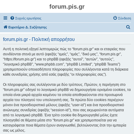
forum.pis.gr
Συχνές ερωτήσεις
Σύνδεση
Α
Ευρετήριο Δ. Συζήτησης
ν
forum.pis.gr - Πολιτική απορρήτου
α
ζ
Αυτή η πολιτική εξηγεί λεπτομερώς πώς το “forum.pis.gr” και οι εταιρείες που
συνδέονται στενά με αυτό (εφεξής “εμείς”, “εμάς”, “δικό μας”, “forum.pis.gr”,
ή
“https://forum.pis.gr”) και το phpBB (εφεξής “αυτοί”, “αυτών”, “αυτούς”,
τ
“λογισμικό phpBB”, “www.phpbb.com”, “phpBB Limited”, “phpBB Teams”)
χρησιμοποιούν οποιεσδήποτε πληροφορίες που συλλέγονται κατά τη διάρκεια
η
κάθε συνεδρίας χρήσης από εσάς (εφεξής “οι πληροφορίες σας”).
σ
Οι πληροφορίες σας συλλέγονται με δύο τρόπους. Πρώτον, η περιήγηση στο
η
“forum.pis.gr” οδηγεί το λογισμικό phpBB να δημιουργήσει ορισμένα cookies, τα
οποία είναι μικρά αρχεία κειμένου τα οποία αποθηκεύονται στα προσωρινά
αρχεία του πλοηγού του υπολογιστή σας. Τα πρώτα δύο cookies περιέχουν
μόνον ένα προσδιοριστικό μέλους (εφεξής “user-id”) και ένα προσδιοριστικό
ανώνυμης συνεδρίας (εφεξής “session-id”), που σας εκχωρούνται αυτόματα
από το λογισμικό phpBB. Ένα τρίτο cookie θα δημιουργηθεί μόλις έχετε
πλοηγηθεί σε θέματα μέσα στο “forum.pis.gr” και χρησιμοποιείται για να
καταγράφεται ποια θέματα έχουν αναγνωσθεί, βελτιώνοντας έτσι την εμπειρία
σας ως μέλος.