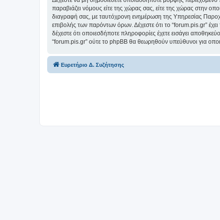
Δέχεστε να μη δημοσιεύετε οποιασδήποτε μορφής περιεχόμενο π
παραβιάζει νόμους είτε της χώρας σας, είτε της χώρας στην οποία
διαγραφή σας, με ταυτόχρονη ενημέρωση της Υπηρεσίας Παροχή
επιβολής των παρόντων όρων. Δέχεστε ότι το “forum.pis.gr” έχει
δέχεστε ότι οποιεσδήποτε πληροφορίες έχετε εισάγει αποθηκεύο
“forum.pis.gr” ούτε το phpBB θα θεωρηθούν υπεύθυνοι για οπο
Ευρετήριο Δ. Συζήτησης