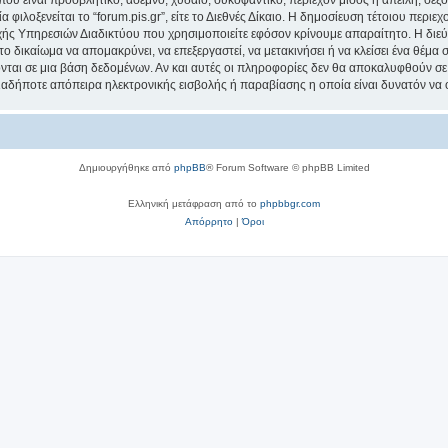
ου είναι προσβλητικό, άσεμνο, χυδαίο, συκοφαντικό, περιέχον μίσος ή απειλή, σε
 φιλοξενείται το “forum.pis.gr”, είτε το Διεθνές Δίκαιο. Η δημοσίευση τέτοιου περι
ς Υπηρεσιών Διαδικτύου που χρησιμοποιείτε εφόσον κρίνουμε απαραίτητο. Η διεύ
 το δικαίωμα να απομακρύνει, να επεξεργαστεί, να μετακινήσει ή να κλείσει ένα θέμα
νται σε μια βάση δεδομένων. Αν και αυτές οι πληροφορίες δεν θα αποκαλυφθούν σε 
ιαδήποτε απόπειρα ηλεκτρονικής εισβολής ή παραβίασης η οποία είναι δυνατόν να
Δημιουργήθηκε από
phpBB
® Forum Software © phpBB Limited
Ελληνική μετάφραση από το
phpbbgr.com
Απόρρητο
|
Όροι