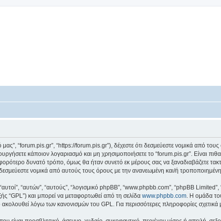
ό μας”, “forum.pis.gr”, “https://forum.pis.gr”), δέχεστε ότι δεσμεύεστε νομικά από 
ργήσετε κάποιον λογαριασμό και μη χρησιμοποιήσετε το “forum.pis.gr”. Είναι πιθ
φορότερο δυνατό τρόπο, όμως θα ήταν συνετό εκ μέρους σας να ξαναδιαβάζετε τακ
 ότι δεσμεύεστε νομικά από αυτούς τους όρους με την ανανεωμένη και/ή τροποποιημέ
 “αυτοί”, “αυτών”, “αυτούς”, “λογισμικό phpBB”, “www.phpbb.com”, “phpBB Limited
εξής “GPL”) και μπορεί να μεταφορτωθεί από τη σελίδα
www.phpbb.com
. Η ομάδα το
κό ακολουθεί λόγω των κανονισμών του GPL. Για περισσότερες πληροφορίες σχετικά