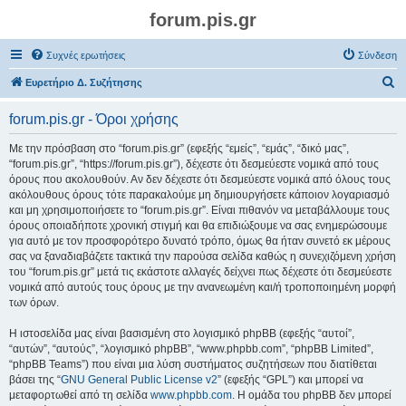
forum.pis.gr
Συχνές ερωτήσεις
Σύνδεση
Α
Ευρετήριο Δ. Συζήτησης
ν
forum.pis.gr - Όροι χρήσης
α
ζ
Με την πρόσβαση στο “forum.pis.gr” (εφεξής “εμείς”, “εμάς”, “δικό μας”,
“forum.pis.gr”, “https://forum.pis.gr”), δέχεστε ότι δεσμεύεστε νομικά από τους
ή
όρους που ακολουθούν. Αν δεν δέχεστε ότι δεσμεύεστε νομικά από όλους τους
τ
ακόλουθους όρους τότε παρακαλούμε μη δημιουργήσετε κάποιον λογαριασμό
και μη χρησιμοποιήσετε το “forum.pis.gr”. Είναι πιθανόν να μεταβάλλουμε τους
η
όρους οποιαδήποτε χρονική στιγμή και θα επιδιώξουμε να σας ενημερώσουμε
σ
για αυτό με τον προσφορότερο δυνατό τρόπο, όμως θα ήταν συνετό εκ μέρους
σας να ξαναδιαβάζετε τακτικά την παρούσα σελίδα καθώς η συνεχιζόμενη χρήση
η
του “forum.pis.gr” μετά τις εκάστοτε αλλαγές δείχνει πως δέχεστε ότι δεσμεύεστε
νομικά από αυτούς τους όρους με την ανανεωμένη και/ή τροποποιημένη μορφή
των όρων.
Η ιστοσελίδα μας είναι βασισμένη στο λογισμικό phpBB (εφεξής “αυτοί”,
“αυτών”, “αυτούς”, “λογισμικό phpBB”, “www.phpbb.com”, “phpBB Limited”,
“phpBB Teams”) που είναι μια λύση συστήματος συζητήσεων που διατίθεται
βάσει της “
GNU General Public License v2
” (εφεξής “GPL”) και μπορεί να
μεταφορτωθεί από τη σελίδα
www.phpbb.com
. Η ομάδα του phpBB δεν μπορεί