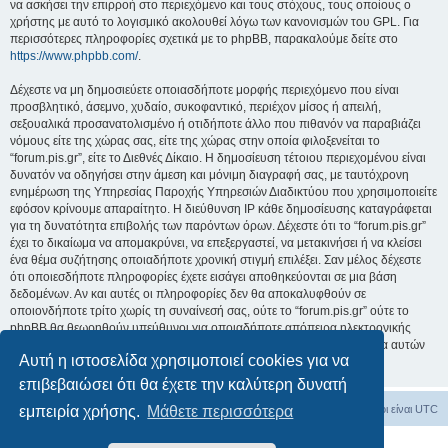
να ασκήσει την επιρροή στο περιεχόμενο και τους στόχους, τους οποίους ο
χρήστης με αυτό το λογισμικό ακολουθεί λόγω των κανονισμών του GPL. Για
περισσότερες πληροφορίες σχετικά με το phpBB, παρακαλούμε δείτε στο
https://www.phpbb.com/
.
Δέχεστε να μη δημοσιεύετε οποιασδήποτε μορφής περιεχόμενο που είναι
προσβλητικό, άσεμνο, χυδαίο, συκοφαντικό, περιέχον μίσος ή απειλή,
σεξουαλικά προσανατολισμένο ή οτιδήποτε άλλο που πιθανόν να παραβιάζει
νόμους είτε της χώρας σας, είτε της χώρας στην οποία φιλοξενείται το
“forum.pis.gr”, είτε το Διεθνές Δίκαιο. Η δημοσίευση τέτοιου περιεχομένου είναι
δυνατόν να οδηγήσει στην άμεση και μόνιμη διαγραφή σας, με ταυτόχρονη
ενημέρωση της Υπηρεσίας Παροχής Υπηρεσιών Διαδικτύου που χρησιμοποιείτε
εφόσον κρίνουμε απαραίτητο. Η διεύθυνση IP κάθε δημοσίευσης καταγράφεται
για τη δυνατότητα επιβολής των παρόντων όρων. Δέχεστε ότι το “forum.pis.gr”
έχει το δικαίωμα να απομακρύνει, να επεξεργαστεί, να μετακινήσει ή να κλείσει
ένα θέμα συζήτησης οποιαδήποτε χρονική στιγμή επιλέξει. Σαν μέλος δέχεστε
ότι οποιεσδήποτε πληροφορίες έχετε εισάγει αποθηκεύονται σε μια βάση
δεδομένων. Αν και αυτές οι πληροφορίες δεν θα αποκαλυφθούν σε
οποιονδήποτε τρίτο χωρίς τη συναίνεσή σας, ούτε το “forum.pis.gr” ούτε το
phpBB θα θεωρηθούν υπεύθυνοι για οποιαδήποτε απόπειρα ηλεκτρονικής
εισβολής ή παραβίασης η οποία είναι δυνατόν να οδηγήσει σε απώλεια αυτών
Αυτή η ιστοσελίδα χρησιμοποιεί cookies για να
των δεδομένων.
επιβεβαιώσει ότι θα έχετε την καλύτερη δυνατή
Ευρετήριο Δ. Συζήτησης
Διαγραφή cookies
Όλοι οι χρόνοι είναι
UTC
εμπειρία χρήσης.
Μάθετε περισσότερα
Δημιουργήθηκε από
phpBB
® Forum Software © phpBB Limited