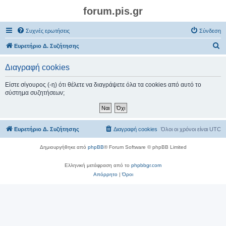
forum.pis.gr
Συχνές ερωτήσεις
Σύνδεση
Α
Ευρετήριο Δ. Συζήτησης
ν
Διαγραφή cookies
α
ζ
Είστε σίγουρος (-η) ότι θέλετε να διαγράψετε όλα τα cookies από αυτό το
σύστημα συζητήσεων;
ή
τ
η
Ευρετήριο Δ. Συζήτησης
Διαγραφή cookies
Όλοι οι χρόνοι είναι
UTC
σ
η
Δημιουργήθηκε από
phpBB
® Forum Software © phpBB Limited
Ελληνική μετάφραση από το
phpbbgr.com
Απόρρητο
|
Όροι