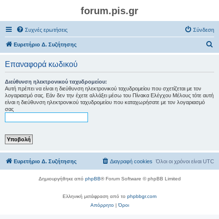
forum.pis.gr
Συχνές ερωτήσεις
Σύνδεση
Α
Ευρετήριο Δ. Συζήτησης
ν
Επαναφορά κωδικού
α
ζ
Διεύθυνση ηλεκτρονικού ταχυδρομείου:
Αυτή πρέπει να είναι η διεύθυνση ηλεκτρονικού ταχυδρομείου που σχετίζεται με τον
ή
λογαριασμό σας. Εάν δεν την έχετε αλλάξει μέσω του Πίνακα Ελέγχου Μέλους τότε αυτή
είναι η διεύθυνση ηλεκτρονικού ταχυδρομείου που καταχωρήσατε με τον λογαριασμό
τ
σας
η
σ
η
Ευρετήριο Δ. Συζήτησης
Διαγραφή cookies
Όλοι οι χρόνοι είναι
UTC
Δημιουργήθηκε από
phpBB
® Forum Software © phpBB Limited
Ελληνική μετάφραση από το
phpbbgr.com
Απόρρητο
|
Όροι