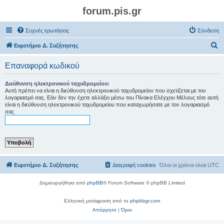
forum.pis.gr
Συχνές ερωτήσεις
Σύνδεση
Α
Ευρετήριο Δ. Συζήτησης
ν
Επαναφορά κωδικού
α
ζ
Διεύθυνση ηλεκτρονικού ταχυδρομείου:
Αυτή πρέπει να είναι η διεύθυνση ηλεκτρονικού ταχυδρομείου που σχετίζεται με τον
ή
λογαριασμό σας. Εάν δεν την έχετε αλλάξει μέσω του Πίνακα Ελέγχου Μέλους τότε αυτή
είναι η διεύθυνση ηλεκτρονικού ταχυδρομείου που καταχωρήσατε με τον λογαριασμό
τ
σας
η
σ
η
Ευρετήριο Δ. Συζήτησης
Διαγραφή cookies
Όλοι οι χρόνοι είναι
UTC
Δημιουργήθηκε από
phpBB
® Forum Software © phpBB Limited
Ελληνική μετάφραση από το
phpbbgr.com
Απόρρητο
|
Όροι