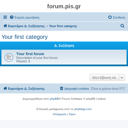
forum.pis.gr
Συχνές ερωτήσεις
Σύνδεση
Α
Ευρετήριο Δ. Συζήτησης
Your first category
ν
Your first category
α
Δ. Συζήτηση
ζ
ή
Your first forum
Description of your first forum.
τ
Θέματα:
1
η
σ
Μετάβαση σε
η
Ευρετήριο Δ. Συζήτησης
Διαγραφή cookies
Όλοι οι χρόνοι είναι
UTC
Δημιουργήθηκε από
phpBB
® Forum Software © phpBB Limited
Ελληνική μετάφραση από το
phpbbgr.com
Απόρρητο
|
Όροι