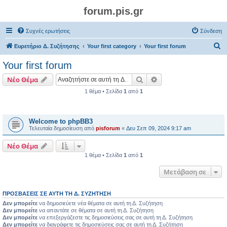
forum.pis.gr
Συχνές ερωτήσεις
Σύνδεση
Α
Ευρετήριο Δ. Συζήτησης
Your first category
Your first forum
ν
Your first forum
α
Αναζήτηση
Ειδική αναζήτηση
Νέο Θέμα
ζ
1 θέμα • Σελίδα
1
από
1
ή
Θέματα
τ
η
Welcome to phpBB3
Τελευταία δημοσίευση από
pisforum
«
Δευ Σεπ 09, 2024 9:17 am
σ
η
Νέο Θέμα
1 θέμα • Σελίδα
1
από
1
Μετάβαση σε
ΠΡΟΣΒΆΣΕΙΣ ΣΕ ΑΥΤΉ ΤΗ Δ. ΣΥΖΉΤΗΣΗ
Δεν μπορείτε
να δημοσιεύετε νέα θέματα σε αυτή τη Δ. Συζήτηση
Δεν μπορείτε
να απαντάτε σε θέματα σε αυτή τη Δ. Συζήτηση
Δεν μπορείτε
να επεξεργάζεστε τις δημοσιεύσεις σας σε αυτή τη Δ. Συζήτηση
Δεν μπορείτε
να διαγράφετε τις δημοσιεύσεις σας σε αυτή τη Δ. Συζήτηση