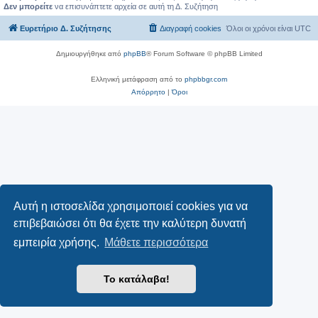
Δεν μπορείτε
να επισυνάπτετε αρχεία σε αυτή τη Δ. Συζήτηση
Ευρετήριο Δ. Συζήτησης
Διαγραφή cookies
Όλοι οι χρόνοι είναι
UTC
Δημιουργήθηκε από
phpBB
® Forum Software © phpBB Limited
Ελληνική μετάφραση από το
phpbbgr.com
Απόρρητο
|
Όροι
Αυτή η ιστοσελίδα χρησιμοποιεί cookies για να
επιβεβαιώσει ότι θα έχετε την καλύτερη δυνατή
εμπειρία χρήσης.
Μάθετε περισσότερα
Το κατάλαβα!