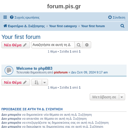
forum.pis.gr
Συχνές ερωτήσεις
Σύνδεση
Α
Ευρετήριο Δ. Συζήτησης
Your first category
Your first forum
ν
Your first forum
α
Αναζήτηση
Ειδική αναζήτηση
Νέο Θέμα
ζ
1 θέμα • Σελίδα
1
από
1
ή
Θέματα
τ
η
Welcome to phpBB3
Τελευταία δημοσίευση από
pisforum
«
Δευ Σεπ 09, 2024 9:17 am
σ
η
Νέο Θέμα
1 θέμα • Σελίδα
1
από
1
Μετάβαση σε
ΠΡΟΣΒΆΣΕΙΣ ΣΕ ΑΥΤΉ ΤΗ Δ. ΣΥΖΉΤΗΣΗ
Δεν μπορείτε
να δημοσιεύετε νέα θέματα σε αυτή τη Δ. Συζήτηση
Δεν μπορείτε
να απαντάτε σε θέματα σε αυτή τη Δ. Συζήτηση
Δεν μπορείτε
να επεξεργάζεστε τις δημοσιεύσεις σας σε αυτή τη Δ. Συζήτηση
Δεν μπορείτε
να διαγράφετε τις δημοσιεύσεις σας σε αυτή τη Δ. Συζήτηση