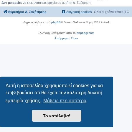
Δεν μπορείτε
να επισυνάπτετε αρχεία σε αυτή τη Δ. Συζήτηση
Ευρετήριο Δ. Συζήτησης
Διαγραφή cookies
Όλοι οι χρόνοι είναι
UTC
Δημιουργήθηκε από
phpBB
® Forum Software © phpBB Limited
Ελληνική μετάφραση από το
phpbbgr.com
Απόρρητο
|
Όροι
Αυτή η ιστοσελίδα χρησιμοποιεί cookies για να
επιβεβαιώσει ότι θα έχετε την καλύτερη δυνατή
εμπειρία χρήσης.
Μάθετε περισσότερα
Το κατάλαβα!