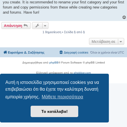
you create. It is recommended to rename your first category and your first
forum and copy permissions from these while creating new categories
and forums. Have fun!
Απάντηση
1 δημοσίευση • Σελίδα
1
από
1
Μετάβαση σε
Ευρετήριο Δ. Συζήτησης
Διαγραφή cookies
Όλοι οι χρόνοι είναι
UTC
Δημιουργήθηκε από
phpBB
® Forum Software © phpBB Limited
Ελληνική μετάφραση από το
phpbbgr.com
Απόρρητο
|
Όροι
Αυτή η ιστοσελίδα χρησιμοποιεί cookies για να
επιβεβαιώσει ότι θα έχετε την καλύτερη δυνατή
εμπειρία χρήσης.
Μάθετε περισσότερα
Το κατάλαβα!