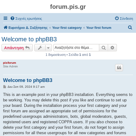
forum.pis.gr
Συχνές ερωτήσεις
Σύνδεση
Α
Ευρετήριο Δ. Συζήτησης
Your first category
Your first forum
ν
Welcome to phpBB3
α
Αναζήτηση
Ειδική ανα
Απάντηση
ζ
1 δημοσίευση • Σελίδα
1
από
1
ή
pisforum
τ
Site Admin
η
σ
Welcome to phpBB3
η
Δ
Δευ Σεπ 09, 2024 9:17 am
η
μ
This is an example post in your phpBB3 installation. Everything seems to
ο
be working. You may delete this post if you like and continue to set up
σ
ί
your board. During the installation process your first category and your
ε
first forum are assigned an appropriate set of permissions for the
υ
σ
predefined usergroups administrators, bots, global moderators, guests,
η
registered users and registered COPPA users. If you also choose to
delete your first category and your first forum, do not forget to assign
permissions for all these usergroups for all new categories and forums